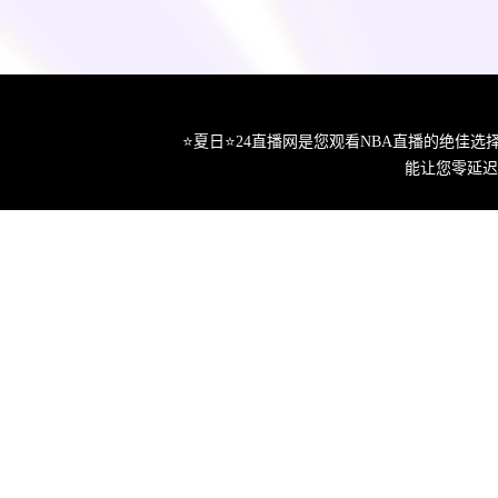
⭐️夏日⭐24直播网是您观看NBA直播的绝
能让您零延迟