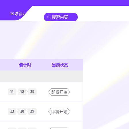
篮球新闻
倒计时
当前状态
:
:
11
18
39
即将开始
:
:
13
18
39
即将开始