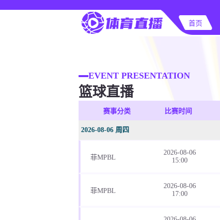
首页
EVENT PRESENTATION
篮球直播
赛事分类
比赛时间
2026-08-06 周四
2026-08-06
菲MPBL
15:00
2026-08-06
菲MPBL
17:00
2026-08-06