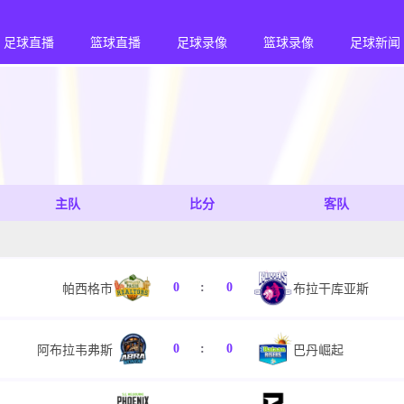
足球直播
篮球直播
足球录像
篮球录像
足球新闻
主队
比分
客队
0
:
0
帕西格市
布拉干库亚斯
0
:
0
阿布拉韦弗斯
巴丹崛起