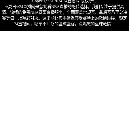
Copyright © 2024 24直播网 版权所有
⭐️夏日⭐24直播网是您观看NBA直播的绝佳选择。我们专注于提供高
清、流畅的免费NBA赛事直播服务，全面覆盖常规赛、季后赛乃至总决
赛等每一场精彩对决。这里能让您零延迟感受赛场上的激情碰撞。锁定
24直播网，畅享不间断的篮球盛宴，点燃您的篮球激情！