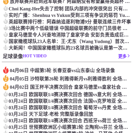
放弃联赛并赶到冠军联赛？阿森纳没有希望赢得英超杯 赢得欧洲冠军的可能性
3
4
Choi Kang-Hee失去了控制 团队内部的冲突很突出 只有一个人可以从水火中拯救崔孔
5
实时广播：Shenhua vs Yukun受到三项有争议的惩罚 Yukun将向中国足球联合会提出投诉
6
英超联赛排行榜：阿森纳追逐利物浦9分 曼联连续三件坏事
7
3场比赛中两个低级错误 中国超级联赛的前守门员很老 是时候让位了 最好的继任者出现
8
皇家马德里令人兴奋地消除了皇家学会 安彭负责造成巨大的灾难！
9
国家橄榄球队23人名单：王·尤东（Wang Yudong）首次被选为第11名 塞吉尼奥（Serginho）在名单上
10
大新闻！中国国家橄榄球队的23名球员被确认是第一次进入阵容
HOT VIDEO
足球录像
更多
04月06日 中超第5轮 长春亚泰vs山东泰山 全场录像
1
04月05日 沙特联第26轮 利雅得新月vs利雅得胜利 全场录像
2
04月02日 国王杯半决赛次回合 皇家马德里vs皇家社会 全场录像
3
4
03月24日 欧国联联1/4赛决赛次回合 德国vs意大利 全场录像回放
5
03月24日 欧国联联1/4赛决赛次回合 法国vs克罗地亚 全场录像回放
6
03月24日 欧国联联1/4赛决赛次回合 葡萄牙vs丹麦 全场录像回放
7
03月24日 天下足球-老枪 完整版录像回放
8
03月24日 欧国联联1/4赛决赛次回合 西班牙vs荷兰 全场录像回放
9
03月25日 世预赛欧洲区小组赛第2轮 立陶宛vs芬兰 全场录像回放