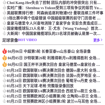
4
Choi Kang-Hee失去了控制 团队内部的冲突很突出 只有一个人可以从水火中拯救崔孔
5
实时广播：Shenhua vs Yukun受到三项有争议的惩罚 Yukun将向中国足球联合会提出投诉
6
英超联赛排行榜：阿森纳追逐利物浦9分 曼联连续三件坏事
7
3场比赛中两个低级错误 中国超级联赛的前守门员很老 是时候让位了 最好的继任者出现
8
皇家马德里令人兴奋地消除了皇家学会 安彭负责造成巨大的灾难！
9
国家橄榄球队23人名单：王·尤东（Wang Yudong）首次被选为第11名 塞吉尼奥（Serginho）在名单上
10
大新闻！中国国家橄榄球队的23名球员被确认是第一次进入阵容
HOT VIDEO
足球录像
更多
04月06日 中超第5轮 长春亚泰vs山东泰山 全场录像
1
04月05日 沙特联第26轮 利雅得新月vs利雅得胜利 全场录像
2
04月02日 国王杯半决赛次回合 皇家马德里vs皇家社会 全场录像
3
4
03月24日 欧国联联1/4赛决赛次回合 德国vs意大利 全场录像回放
5
03月24日 欧国联联1/4赛决赛次回合 法国vs克罗地亚 全场录像回放
6
03月24日 欧国联联1/4赛决赛次回合 葡萄牙vs丹麦 全场录像回放
7
03月24日 天下足球-老枪 完整版录像回放
8
03月24日 欧国联联1/4赛决赛次回合 西班牙vs荷兰 全场录像回放
9
03月25日 世预赛欧洲区小组赛第2轮 立陶宛vs芬兰 全场录像回放
10
03月25日 世预赛欧洲区小组赛第2轮 波兰vs马耳他 全场录像回放