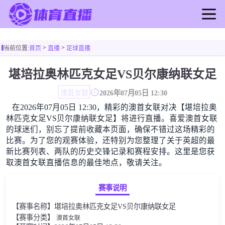
首页
>
>
当前位置:
首页
直播
足球直播
足球直播
篮球直播
堪培拉奥林匹克女足VS贝尔康纳联女足
足球录像
澳首女联
2026年07月05日 12:30
篮球录像
在2026年07月05日 12:30，精彩的澳首女联对决【堪培拉奥
足球新闻
林匹克女足VS贝尔康纳联女足】将进行直播。喜爱澳首女联
篮球新闻
的球迷们，别忘了提前收藏本页面，确保不错过这场精彩的
比赛。为了您的观赛体验，还特别为您整理了关于英超的最
新比赛列表、两队的历史交锋记录和赛程安排。这里是您获
取澳首女联直播信息的最佳地点，敬请关注。
赛事说明
【赛事名称】堪培拉奥林匹克女足VS贝尔康纳联女足
【赛事分类】
澳首女联