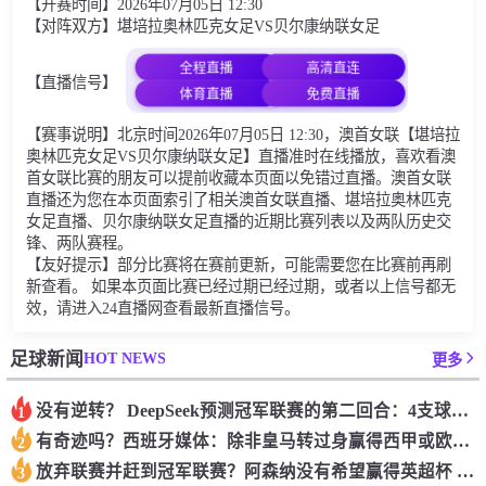
【开赛时间】2026年07月05日 12:30
【对阵双方】堪培拉奥林匹克女足VS贝尔康纳联女足
全程直播
高清直连
【直播信号】
体育直播
免费直播
【赛事说明】北京时间2026年07月05日 12:30，澳首女联【堪培拉
奥林匹克女足VS贝尔康纳联女足】直播准时在线播放，喜欢看澳
首女联比赛的朋友可以提前收藏本页面以免错过直播。澳首女联
直播还为您在本页面索引了相关澳首女联直播、堪培拉奥林匹克
女足直播、贝尔康纳联女足直播的近期比赛列表以及两队历史交
锋、两队赛程。
【友好提示】部分比赛将在赛前更新，可能需要您在比赛前再刷
新查看。 如果本页面比赛已经过期已经过期，或者以上信号都无
效，请进入24直播网查看最新直播信号。
HOT NEWS
足球新闻
更多
没有逆转？ DeepSeek预测冠军联赛的第二回合：4支球队在第一回合中获胜 枪手输了
1
有奇迹吗？西班牙媒体：除非皇马转过身赢得西甲或欧洲冠军
2
放弃联赛并赶到冠军联赛？阿森纳没有希望赢得英超杯 赢得欧洲冠军的可能性
3