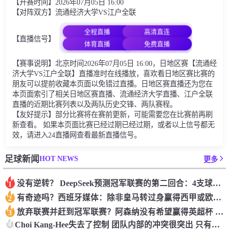
【开赛时间】2026年07月05日 16:00
【对阵双方】流通经济大学VS江户全联
全程直播
高清直连
【直播信号】
体育直播
免费直播
【赛事说明】北京时间2026年07月05日 16:00，日地区赛【流通经
济大学VS江户全联】直播准时在线播放，喜欢看日地区赛比赛的
朋友可以提前收藏本页面以免错过直播。日地区赛直播还为您在
本页面索引了相关日地区赛直播、流通经济大学直播、江户全联
直播的近期比赛列表以及两队历史交锋、两队赛程。
【友好提示】部分比赛将在赛前更新，可能需要您在比赛前再刷
新查看。 如果本页面比赛已经过期已经过期，或者以上信号都无
效，请进入24直播网查看最新直播信号。
HOT NEWS
足球新闻
更多
没有逆转？ DeepSeek预测冠军联赛的第二回合：4支球队在第一回合中获胜 枪手输了
1
有奇迹吗？西班牙媒体：除非皇马转过身赢得西甲或欧洲冠军
2
放弃联赛并赶到冠军联赛？阿森纳没有希望赢得英超杯 赢得欧洲冠军的可能性
3
4
Choi Kang-Hee失去了控制 团队内部的冲突很突出 只有一个人可以从水火中拯救崔孔