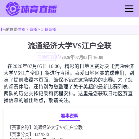
首页
>
>
当前位置:
首页
直播
足球直播
足球直播
篮球直播
流通经济大学VS江户全联
足球录像
日地区赛
2026年07月05日 16:00
篮球录像
在2026年07月05日 16:00，精彩的日地区赛对决【流通经济
足球新闻
大学VS江户全联】将进行直播。喜爱日地区赛的球迷们，别
篮球新闻
忘了提前收藏本页面，确保不错过这场精彩的比赛。为了您
的观赛体验，还特别为您整理了关于英超的最新比赛列表、
两队的历史交锋记录和赛程安排。这里是您获取日地区赛直
播信息的最佳地点，敬请关注。
赛事说明
【赛事名称】流通经济大学VS江户全联
【赛事分类】
日地区赛