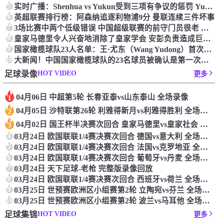
5
实时广播：Shenhua vs Yukun受到三项有争议的惩罚 Yukun将向中国足球联合会提出投诉
6
英超联赛排行榜：阿森纳追逐利物浦9分 曼联连续三件坏事
7
3场比赛中两个低级错误 中国超级联赛的前守门员很老 是时候让位了 最好的继任者出现
8
皇家马德里令人兴奋地消除了皇家学会 安彭负责造成巨大的灾难！
9
国家橄榄球队23人名单：王·尤东（Wang Yudong）首次被选为第11名 塞吉尼奥（Serginho）在名单上
10
大新闻！中国国家橄榄球队的23名球员被确认是第一次进入阵容
HOT VIDEO
足球录像
更多
04月06日 中超第5轮 长春亚泰vs山东泰山 全场录像
1
04月05日 沙特联第26轮 利雅得新月vs利雅得胜利 全场录像
2
04月02日 国王杯半决赛次回合 皇家马德里vs皇家社会 全场录像
3
4
03月24日 欧国联联1/4赛决赛次回合 德国vs意大利 全场录像回放
5
03月24日 欧国联联1/4赛决赛次回合 法国vs克罗地亚 全场录像回放
6
03月24日 欧国联联1/4赛决赛次回合 葡萄牙vs丹麦 全场录像回放
7
03月24日 天下足球-老枪 完整版录像回放
8
03月24日 欧国联联1/4赛决赛次回合 西班牙vs荷兰 全场录像回放
9
03月25日 世预赛欧洲区小组赛第2轮 立陶宛vs芬兰 全场录像回放
10
03月25日 世预赛欧洲区小组赛第2轮 波兰vs马耳他 全场录像回放
HOT VIDEO
足球集锦
更多