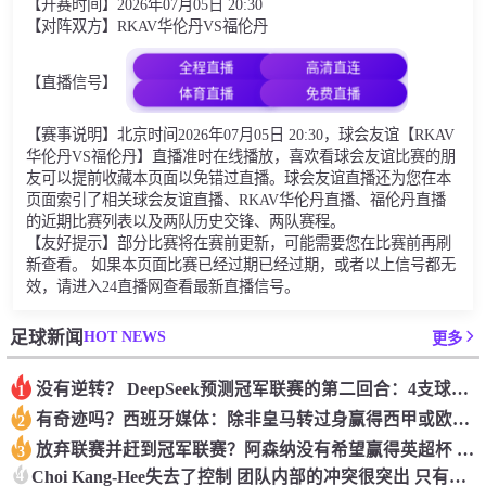
【开赛时间】2026年07月05日 20:30
【对阵双方】RKAV华伦丹VS福伦丹
全程直播
高清直连
【直播信号】
体育直播
免费直播
【赛事说明】北京时间2026年07月05日 20:30，球会友谊【RKAV
华伦丹VS福伦丹】直播准时在线播放，喜欢看球会友谊比赛的朋
友可以提前收藏本页面以免错过直播。球会友谊直播还为您在本
页面索引了相关球会友谊直播、RKAV华伦丹直播、福伦丹直播
的近期比赛列表以及两队历史交锋、两队赛程。
【友好提示】部分比赛将在赛前更新，可能需要您在比赛前再刷
新查看。 如果本页面比赛已经过期已经过期，或者以上信号都无
效，请进入24直播网查看最新直播信号。
HOT NEWS
足球新闻
更多
没有逆转？ DeepSeek预测冠军联赛的第二回合：4支球队在第一回合中获胜 枪手输了
1
有奇迹吗？西班牙媒体：除非皇马转过身赢得西甲或欧洲冠军
2
放弃联赛并赶到冠军联赛？阿森纳没有希望赢得英超杯 赢得欧洲冠军的可能性
3
4
Choi Kang-Hee失去了控制 团队内部的冲突很突出 只有一个人可以从水火中拯救崔孔