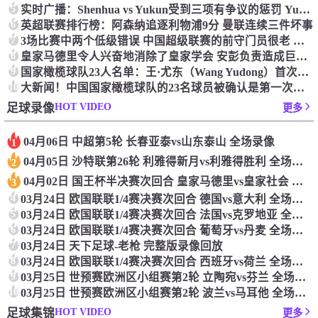
5
实时广播：Shenhua vs Yukun受到三项有争议的惩罚 Yukun将向中国足球联合会提出投诉
6
英超联赛排行榜：阿森纳追逐利物浦9分 曼联连续三件坏事
7
3场比赛中两个低级错误 中国超级联赛的前守门员很老 是时候让位了 最好的继任者出现
8
皇家马德里令人兴奋地消除了皇家学会 安彭负责造成巨大的灾难！
9
国家橄榄球队23人名单：王·尤东（Wang Yudong）首次被选为第11名 塞吉尼奥（Serginho）在名单上
10
大新闻！中国国家橄榄球队的23名球员被确认是第一次进入阵容
HOT VIDEO
足球录像
更多
04月06日 中超第5轮 长春亚泰vs山东泰山 全场录像
1
04月05日 沙特联第26轮 利雅得新月vs利雅得胜利 全场录像
2
04月02日 国王杯半决赛次回合 皇家马德里vs皇家社会 全场录像
3
4
03月24日 欧国联联1/4赛决赛次回合 德国vs意大利 全场录像回放
5
03月24日 欧国联联1/4赛决赛次回合 法国vs克罗地亚 全场录像回放
6
03月24日 欧国联联1/4赛决赛次回合 葡萄牙vs丹麦 全场录像回放
7
03月24日 天下足球-老枪 完整版录像回放
8
03月24日 欧国联联1/4赛决赛次回合 西班牙vs荷兰 全场录像回放
9
03月25日 世预赛欧洲区小组赛第2轮 立陶宛vs芬兰 全场录像回放
10
03月25日 世预赛欧洲区小组赛第2轮 波兰vs马耳他 全场录像回放
HOT VIDEO
足球集锦
更多