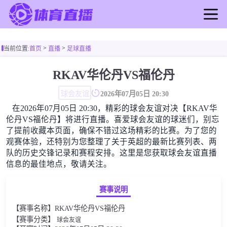
首页
>
>
当前位置:
首页
直播
足球直播
足球直播
篮球直播
RKAV华伦丹VS福伦丹
足球录像
球会友谊
2026年07月05日 20:30
篮球录像
在2026年07月05日 20:30，精彩的球会友谊对决【RKAV华
足球新闻
伦丹VS福伦丹】将进行直播。喜爱球会友谊的球迷们，别忘
篮球新闻
了提前收藏本页面，确保不错过这场精彩的比赛。为了您的
观赛体验，还特别为您整理了关于英超的最新比赛列表、两
队的历史交锋记录和赛程安排。这里是您获取球会友谊直播
信息的最佳地点，敬请关注。
赛事说明
【赛事名称】RKAV华伦丹VS福伦丹
【赛事分类】
球会友谊