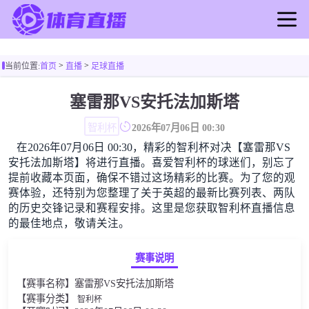
首页
>
>
当前位置:
首页
直播
足球直播
足球直播
篮球直播
塞雷那VS安托法加斯塔
足球录像
智利杯
2026年07月06日 00:30
篮球录像
在2026年07月06日 00:30，精彩的智利杯对决【塞雷那VS
足球新闻
安托法加斯塔】将进行直播。喜爱智利杯的球迷们，别忘了
篮球新闻
提前收藏本页面，确保不错过这场精彩的比赛。为了您的观
赛体验，还特别为您整理了关于英超的最新比赛列表、两队
的历史交锋记录和赛程安排。这里是您获取智利杯直播信息
的最佳地点，敬请关注。
赛事说明
【赛事名称】塞雷那VS安托法加斯塔
【赛事分类】
智利杯