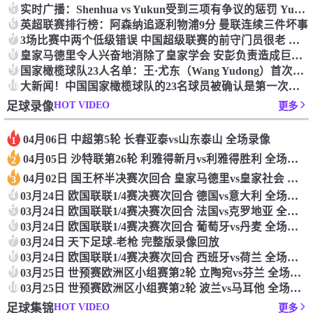
5
实时广播：Shenhua vs Yukun受到三项有争议的惩罚 Yukun将向中国足球联合会提出投诉
6
英超联赛排行榜：阿森纳追逐利物浦9分 曼联连续三件坏事
7
3场比赛中两个低级错误 中国超级联赛的前守门员很老 是时候让位了 最好的继任者出现
8
皇家马德里令人兴奋地消除了皇家学会 安彭负责造成巨大的灾难！
9
国家橄榄球队23人名单：王·尤东（Wang Yudong）首次被选为第11名 塞吉尼奥（Serginho）在名单上
10
大新闻！中国国家橄榄球队的23名球员被确认是第一次进入阵容
HOT VIDEO
足球录像
更多
04月06日 中超第5轮 长春亚泰vs山东泰山 全场录像
1
04月05日 沙特联第26轮 利雅得新月vs利雅得胜利 全场录像
2
04月02日 国王杯半决赛次回合 皇家马德里vs皇家社会 全场录像
3
4
03月24日 欧国联联1/4赛决赛次回合 德国vs意大利 全场录像回放
5
03月24日 欧国联联1/4赛决赛次回合 法国vs克罗地亚 全场录像回放
6
03月24日 欧国联联1/4赛决赛次回合 葡萄牙vs丹麦 全场录像回放
7
03月24日 天下足球-老枪 完整版录像回放
8
03月24日 欧国联联1/4赛决赛次回合 西班牙vs荷兰 全场录像回放
9
03月25日 世预赛欧洲区小组赛第2轮 立陶宛vs芬兰 全场录像回放
10
03月25日 世预赛欧洲区小组赛第2轮 波兰vs马耳他 全场录像回放
HOT VIDEO
足球集锦
更多