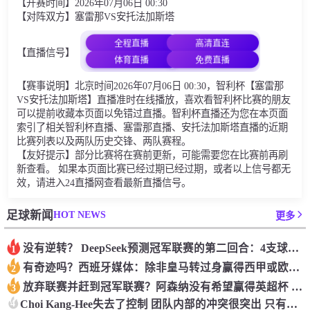
【开赛时间】2026年07月06日 00:30
【对阵双方】塞雷那VS安托法加斯塔
全程直播
高清直连
【直播信号】
体育直播
免费直播
【赛事说明】北京时间2026年07月06日 00:30，智利杯【塞雷那
VS安托法加斯塔】直播准时在线播放，喜欢看智利杯比赛的朋友
可以提前收藏本页面以免错过直播。智利杯直播还为您在本页面
索引了相关智利杯直播、塞雷那直播、安托法加斯塔直播的近期
比赛列表以及两队历史交锋、两队赛程。
【友好提示】部分比赛将在赛前更新，可能需要您在比赛前再刷
新查看。 如果本页面比赛已经过期已经过期，或者以上信号都无
效，请进入24直播网查看最新直播信号。
HOT NEWS
足球新闻
更多
没有逆转？ DeepSeek预测冠军联赛的第二回合：4支球队在第一回合中获胜 枪手输了
1
有奇迹吗？西班牙媒体：除非皇马转过身赢得西甲或欧洲冠军
2
放弃联赛并赶到冠军联赛？阿森纳没有希望赢得英超杯 赢得欧洲冠军的可能性
3
4
Choi Kang-Hee失去了控制 团队内部的冲突很突出 只有一个人可以从水火中拯救崔孔