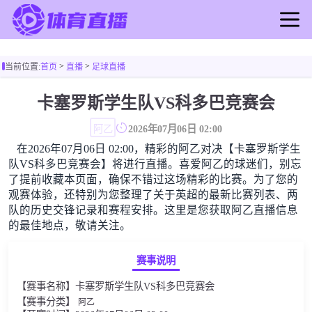
首页
>
>
当前位置:
首页
直播
足球直播
足球直播
篮球直播
卡塞罗斯学生队VS科多巴竞赛会
足球录像
阿乙
2026年07月06日 02:00
篮球录像
在2026年07月06日 02:00，精彩的阿乙对决【卡塞罗斯学生
足球新闻
队VS科多巴竞赛会】将进行直播。喜爱阿乙的球迷们，别忘
篮球新闻
了提前收藏本页面，确保不错过这场精彩的比赛。为了您的
观赛体验，还特别为您整理了关于英超的最新比赛列表、两
队的历史交锋记录和赛程安排。这里是您获取阿乙直播信息
的最佳地点，敬请关注。
赛事说明
【赛事名称】卡塞罗斯学生队VS科多巴竞赛会
【赛事分类】
阿乙