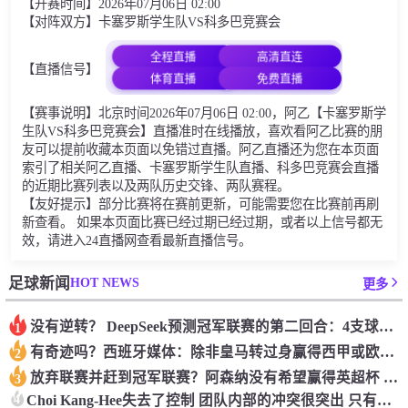
【开赛时间】2026年07月06日 02:00
【对阵双方】卡塞罗斯学生队VS科多巴竞赛会
全程直播
高清直连
【直播信号】
体育直播
免费直播
【赛事说明】北京时间2026年07月06日 02:00，阿乙【卡塞罗斯学
生队VS科多巴竞赛会】直播准时在线播放，喜欢看阿乙比赛的朋
友可以提前收藏本页面以免错过直播。阿乙直播还为您在本页面
索引了相关阿乙直播、卡塞罗斯学生队直播、科多巴竞赛会直播
的近期比赛列表以及两队历史交锋、两队赛程。
【友好提示】部分比赛将在赛前更新，可能需要您在比赛前再刷
新查看。 如果本页面比赛已经过期已经过期，或者以上信号都无
效，请进入24直播网查看最新直播信号。
HOT NEWS
足球新闻
更多
没有逆转？ DeepSeek预测冠军联赛的第二回合：4支球队在第一回合中获胜 枪手输了
1
有奇迹吗？西班牙媒体：除非皇马转过身赢得西甲或欧洲冠军
2
放弃联赛并赶到冠军联赛？阿森纳没有希望赢得英超杯 赢得欧洲冠军的可能性
3
4
Choi Kang-Hee失去了控制 团队内部的冲突很突出 只有一个人可以从水火中拯救崔孔