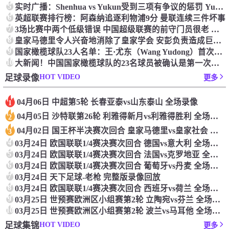
5
实时广播：Shenhua vs Yukun受到三项有争议的惩罚 Yukun将向中国足球联合会提出投诉
6
英超联赛排行榜：阿森纳追逐利物浦9分 曼联连续三件坏事
7
3场比赛中两个低级错误 中国超级联赛的前守门员很老 是时候让位了 最好的继任者出现
8
皇家马德里令人兴奋地消除了皇家学会 安彭负责造成巨大的灾难！
9
国家橄榄球队23人名单：王·尤东（Wang Yudong）首次被选为第11名 塞吉尼奥（Serginho）在名单上
10
大新闻！中国国家橄榄球队的23名球员被确认是第一次进入阵容
HOT VIDEO
足球录像
更多
04月06日 中超第5轮 长春亚泰vs山东泰山 全场录像
1
04月05日 沙特联第26轮 利雅得新月vs利雅得胜利 全场录像
2
04月02日 国王杯半决赛次回合 皇家马德里vs皇家社会 全场录像
3
4
03月24日 欧国联联1/4赛决赛次回合 德国vs意大利 全场录像回放
5
03月24日 欧国联联1/4赛决赛次回合 法国vs克罗地亚 全场录像回放
6
03月24日 欧国联联1/4赛决赛次回合 葡萄牙vs丹麦 全场录像回放
7
03月24日 天下足球-老枪 完整版录像回放
8
03月24日 欧国联联1/4赛决赛次回合 西班牙vs荷兰 全场录像回放
9
03月25日 世预赛欧洲区小组赛第2轮 立陶宛vs芬兰 全场录像回放
10
03月25日 世预赛欧洲区小组赛第2轮 波兰vs马耳他 全场录像回放
HOT VIDEO
足球集锦
更多