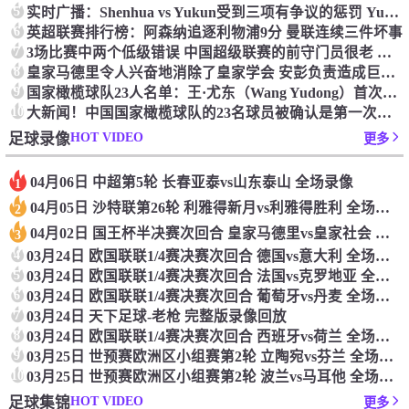
5
实时广播：Shenhua vs Yukun受到三项有争议的惩罚 Yukun将向中国足球联合会提出投诉
6
英超联赛排行榜：阿森纳追逐利物浦9分 曼联连续三件坏事
7
3场比赛中两个低级错误 中国超级联赛的前守门员很老 是时候让位了 最好的继任者出现
8
皇家马德里令人兴奋地消除了皇家学会 安彭负责造成巨大的灾难！
9
国家橄榄球队23人名单：王·尤东（Wang Yudong）首次被选为第11名 塞吉尼奥（Serginho）在名单上
10
大新闻！中国国家橄榄球队的23名球员被确认是第一次进入阵容
HOT VIDEO
足球录像
更多
04月06日 中超第5轮 长春亚泰vs山东泰山 全场录像
1
04月05日 沙特联第26轮 利雅得新月vs利雅得胜利 全场录像
2
04月02日 国王杯半决赛次回合 皇家马德里vs皇家社会 全场录像
3
4
03月24日 欧国联联1/4赛决赛次回合 德国vs意大利 全场录像回放
5
03月24日 欧国联联1/4赛决赛次回合 法国vs克罗地亚 全场录像回放
6
03月24日 欧国联联1/4赛决赛次回合 葡萄牙vs丹麦 全场录像回放
7
03月24日 天下足球-老枪 完整版录像回放
8
03月24日 欧国联联1/4赛决赛次回合 西班牙vs荷兰 全场录像回放
9
03月25日 世预赛欧洲区小组赛第2轮 立陶宛vs芬兰 全场录像回放
10
03月25日 世预赛欧洲区小组赛第2轮 波兰vs马耳他 全场录像回放
HOT VIDEO
足球集锦
更多