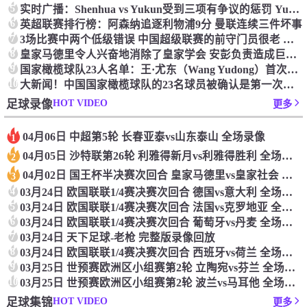
5
实时广播：Shenhua vs Yukun受到三项有争议的惩罚 Yukun将向中国足球联合会提出投诉
6
英超联赛排行榜：阿森纳追逐利物浦9分 曼联连续三件坏事
7
3场比赛中两个低级错误 中国超级联赛的前守门员很老 是时候让位了 最好的继任者出现
8
皇家马德里令人兴奋地消除了皇家学会 安彭负责造成巨大的灾难！
9
国家橄榄球队23人名单：王·尤东（Wang Yudong）首次被选为第11名 塞吉尼奥（Serginho）在名单上
10
大新闻！中国国家橄榄球队的23名球员被确认是第一次进入阵容
HOT VIDEO
足球录像
更多
04月06日 中超第5轮 长春亚泰vs山东泰山 全场录像
1
04月05日 沙特联第26轮 利雅得新月vs利雅得胜利 全场录像
2
04月02日 国王杯半决赛次回合 皇家马德里vs皇家社会 全场录像
3
4
03月24日 欧国联联1/4赛决赛次回合 德国vs意大利 全场录像回放
5
03月24日 欧国联联1/4赛决赛次回合 法国vs克罗地亚 全场录像回放
6
03月24日 欧国联联1/4赛决赛次回合 葡萄牙vs丹麦 全场录像回放
7
03月24日 天下足球-老枪 完整版录像回放
8
03月24日 欧国联联1/4赛决赛次回合 西班牙vs荷兰 全场录像回放
9
03月25日 世预赛欧洲区小组赛第2轮 立陶宛vs芬兰 全场录像回放
10
03月25日 世预赛欧洲区小组赛第2轮 波兰vs马耳他 全场录像回放
HOT VIDEO
足球集锦
更多