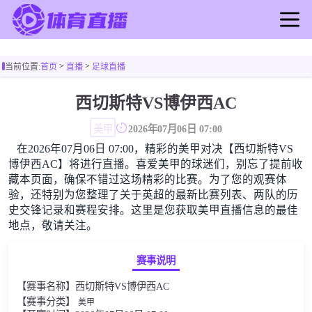
首页
>
>
当前位置:
首页
直播
足球直播
足球直播
篮球直播
西切斯特VS博伊西AC
足球录像
美甲
2026年07月06日 07:00
篮球录像
在2026年07月06日 07:00，精彩的美甲对决【西切斯特VS
足球新闻
博伊西AC】将进行直播。喜爱美甲的球迷们，别忘了提前收
篮球新闻
藏本页面，确保不错过这场精彩的比赛。为了您的观赛体
验，还特别为您整理了关于英超的最新比赛列表、两队的历
史交锋记录和赛程安排。这里是您获取美甲直播信息的最佳
地点，敬请关注。
赛事说明
【赛事名称】西切斯特VS博伊西AC
【赛事分类】
美甲