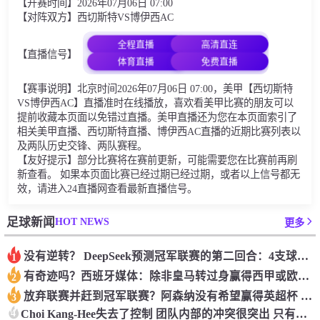
【开赛时间】2026年07月06日 07:00
【对阵双方】西切斯特VS博伊西AC
全程直播
高清直连
【直播信号】
体育直播
免费直播
【赛事说明】北京时间2026年07月06日 07:00，美甲【西切斯特
VS博伊西AC】直播准时在线播放，喜欢看美甲比赛的朋友可以
提前收藏本页面以免错过直播。美甲直播还为您在本页面索引了
相关美甲直播、西切斯特直播、博伊西AC直播的近期比赛列表以
及两队历史交锋、两队赛程。
【友好提示】部分比赛将在赛前更新，可能需要您在比赛前再刷
新查看。 如果本页面比赛已经过期已经过期，或者以上信号都无
效，请进入24直播网查看最新直播信号。
HOT NEWS
足球新闻
更多
没有逆转？ DeepSeek预测冠军联赛的第二回合：4支球队在第一回合中获胜 枪手输了
1
有奇迹吗？西班牙媒体：除非皇马转过身赢得西甲或欧洲冠军
2
放弃联赛并赶到冠军联赛？阿森纳没有希望赢得英超杯 赢得欧洲冠军的可能性
3
4
Choi Kang-Hee失去了控制 团队内部的冲突很突出 只有一个人可以从水火中拯救崔孔