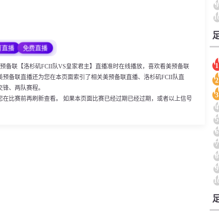
9
1
育直播
免费直播
1
00，美预备联【洛杉矶FCII队VS皇家君主】直播准时在线播放，喜欢看美预备联
预备联直播还为您在本页面索引了相关美预备联直播、洛杉矶FCII队直
2
交锋、两队赛程。
3
您在比赛前再刷新查看。 如果本页面比赛已经过期已经过期，或者以上信号
4
5
6
7
8
9
1