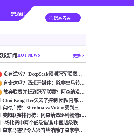
篮球新闻
足球新闻
HOT NEWS
更多
没有逆转？ DeepSeek预测冠军联赛的第二回合：4支球队在第一回合中获胜 枪手输了
有奇迹吗？西班牙媒体：除非皇马转过身赢得西甲或欧洲冠军
放弃联赛并赶到冠军联赛？阿森纳没有希望赢得英超杯 赢得欧洲冠军的可能性
Choi Kang-Hee失去了控制 团队内部的冲突很突出 只有一个人可以从水火中拯救崔孔
实时广播：Shenhua vs Yukun受到三项有争议的惩罚 Yukun将向中国足球联合会提出投诉
英超联赛排行榜：阿森纳追逐利物浦9分 曼联连续三件坏事
3场比赛中两个低级错误 中国超级联赛的前守门员很老 是时候让位了 最好的继任者出现
皇家马德里令人兴奋地消除了皇家学会 安彭负责造成巨大的灾难！