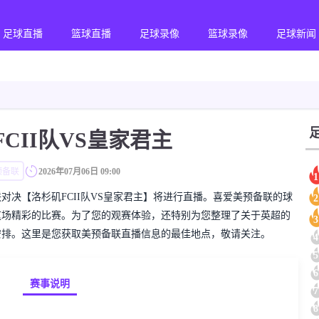
足球直播
篮球直播
足球录像
篮球录像
足球新闻
CII队VS皇家君主
预备联
2026年07月06日 09:00
1
美预备联对决【洛杉矶FCII队VS皇家君主】将进行直播。喜爱美预备联的球
2
这场精彩的比赛。为了您的观赛体验，还特别为您整理了关于英超的
3
安排。这里是您获取美预备联直播信息的最佳地点，敬请关注。
4
5
6
赛事说明
7
8