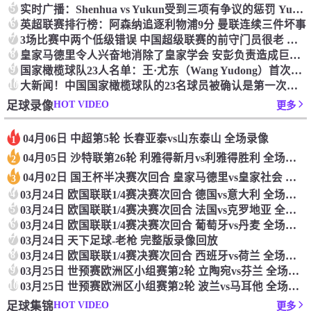
5
实时广播：Shenhua vs Yukun受到三项有争议的惩罚 Yukun将向中国足球联合会提出投诉
6
英超联赛排行榜：阿森纳追逐利物浦9分 曼联连续三件坏事
7
3场比赛中两个低级错误 中国超级联赛的前守门员很老 是时候让位了 最好的继任者出现
8
皇家马德里令人兴奋地消除了皇家学会 安彭负责造成巨大的灾难！
9
国家橄榄球队23人名单：王·尤东（Wang Yudong）首次被选为第11名 塞吉尼奥（Serginho）在名单上
10
大新闻！中国国家橄榄球队的23名球员被确认是第一次进入阵容
HOT VIDEO
足球录像
更多
04月06日 中超第5轮 长春亚泰vs山东泰山 全场录像
1
04月05日 沙特联第26轮 利雅得新月vs利雅得胜利 全场录像
2
04月02日 国王杯半决赛次回合 皇家马德里vs皇家社会 全场录像
3
4
03月24日 欧国联联1/4赛决赛次回合 德国vs意大利 全场录像回放
5
03月24日 欧国联联1/4赛决赛次回合 法国vs克罗地亚 全场录像回放
6
03月24日 欧国联联1/4赛决赛次回合 葡萄牙vs丹麦 全场录像回放
7
03月24日 天下足球-老枪 完整版录像回放
8
03月24日 欧国联联1/4赛决赛次回合 西班牙vs荷兰 全场录像回放
9
03月25日 世预赛欧洲区小组赛第2轮 立陶宛vs芬兰 全场录像回放
10
03月25日 世预赛欧洲区小组赛第2轮 波兰vs马耳他 全场录像回放
HOT VIDEO
足球集锦
更多