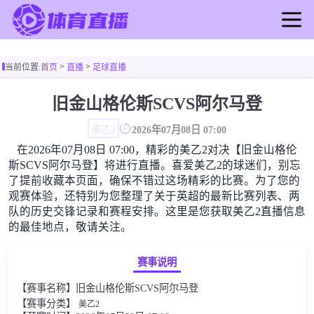
首页
>
>
当前位置:
首页
直播
足球直播
足球直播
篮球直播
旧金山格伦斯SCVS阿尔马登
足球录像
美乙2
2026年07月08日 07:00
篮球录像
在2026年07月08日 07:00，精彩的美乙2对决【旧金山格伦
足球新闻
斯SCVS阿尔马登】将进行直播。喜爱美乙2的球迷们，别忘
篮球新闻
了提前收藏本页面，确保不错过这场精彩的比赛。为了您的
观赛体验，还特别为您整理了关于英超的最新比赛列表、两
队的历史交锋记录和赛程安排。这里是您获取美乙2直播信息
的最佳地点，敬请关注。
赛事说明
【赛事名称】旧金山格伦斯SCVS阿尔马登
【赛事分类】
美乙2