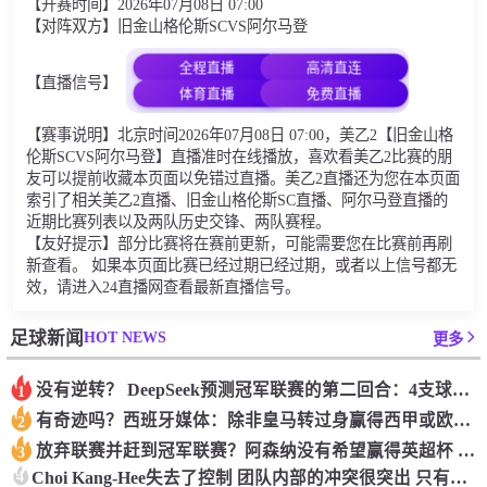
【开赛时间】2026年07月08日 07:00
【对阵双方】旧金山格伦斯SCVS阿尔马登
全程直播
高清直连
【直播信号】
体育直播
免费直播
【赛事说明】北京时间2026年07月08日 07:00，美乙2【旧金山格
伦斯SCVS阿尔马登】直播准时在线播放，喜欢看美乙2比赛的朋
友可以提前收藏本页面以免错过直播。美乙2直播还为您在本页面
索引了相关美乙2直播、旧金山格伦斯SC直播、阿尔马登直播的
近期比赛列表以及两队历史交锋、两队赛程。
【友好提示】部分比赛将在赛前更新，可能需要您在比赛前再刷
新查看。 如果本页面比赛已经过期已经过期，或者以上信号都无
效，请进入24直播网查看最新直播信号。
HOT NEWS
足球新闻
更多
没有逆转？ DeepSeek预测冠军联赛的第二回合：4支球队在第一回合中获胜 枪手输了
1
有奇迹吗？西班牙媒体：除非皇马转过身赢得西甲或欧洲冠军
2
放弃联赛并赶到冠军联赛？阿森纳没有希望赢得英超杯 赢得欧洲冠军的可能性
3
4
Choi Kang-Hee失去了控制 团队内部的冲突很突出 只有一个人可以从水火中拯救崔孔