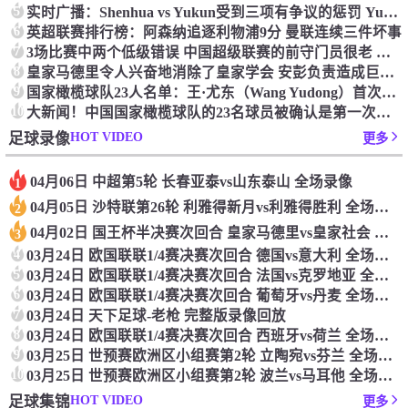
5
实时广播：Shenhua vs Yukun受到三项有争议的惩罚 Yukun将向中国足球联合会提出投诉
6
英超联赛排行榜：阿森纳追逐利物浦9分 曼联连续三件坏事
7
3场比赛中两个低级错误 中国超级联赛的前守门员很老 是时候让位了 最好的继任者出现
8
皇家马德里令人兴奋地消除了皇家学会 安彭负责造成巨大的灾难！
9
国家橄榄球队23人名单：王·尤东（Wang Yudong）首次被选为第11名 塞吉尼奥（Serginho）在名单上
10
大新闻！中国国家橄榄球队的23名球员被确认是第一次进入阵容
HOT VIDEO
足球录像
更多
04月06日 中超第5轮 长春亚泰vs山东泰山 全场录像
1
04月05日 沙特联第26轮 利雅得新月vs利雅得胜利 全场录像
2
04月02日 国王杯半决赛次回合 皇家马德里vs皇家社会 全场录像
3
4
03月24日 欧国联联1/4赛决赛次回合 德国vs意大利 全场录像回放
5
03月24日 欧国联联1/4赛决赛次回合 法国vs克罗地亚 全场录像回放
6
03月24日 欧国联联1/4赛决赛次回合 葡萄牙vs丹麦 全场录像回放
7
03月24日 天下足球-老枪 完整版录像回放
8
03月24日 欧国联联1/4赛决赛次回合 西班牙vs荷兰 全场录像回放
9
03月25日 世预赛欧洲区小组赛第2轮 立陶宛vs芬兰 全场录像回放
10
03月25日 世预赛欧洲区小组赛第2轮 波兰vs马耳他 全场录像回放
HOT VIDEO
足球集锦
更多