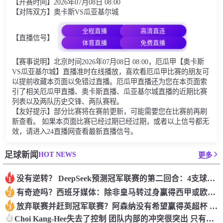
【开赛时间】2026年07月08日 08:00
【对阵双方】奥卡斯VS瓜亚基尔城
全程直播
高清直连
【直播信号】
体育直播
免费直播
【赛事说明】北京时间2026年07月08日 08:00，厄瓜甲【奥卡斯
VS瓜亚基尔城】直播准时在线播放，喜欢看厄瓜甲比赛的朋友可
以提前收藏本页面以免错过直播。厄瓜甲直播还为您在本页面索
引了相关厄瓜甲直播、奥卡斯直播、瓜亚基尔城直播的近期比赛
列表以及两队历史交锋、两队赛程。
【友好提示】部分比赛将在赛前更新，可能需要您在比赛前再刷
新查看。 如果本页面比赛已经过期已经过期，或者以上信号都无
效，请进入24直播网查看最新直播信号。
HOT NEWS
足球新闻
更多
没有逆转？ DeepSeek预测冠军联赛的第二回合：4支球队在第一回合中获胜 枪手输了
1
有奇迹吗？西班牙媒体：除非皇马转过身赢得西甲或欧洲冠军
2
放弃联赛并赶到冠军联赛？阿森纳没有希望赢得英超杯 赢得欧洲冠军的可能性
3
4
Choi Kang-Hee失去了控制 团队内部的冲突很突出 只有一个人可以从水火中拯救崔孔