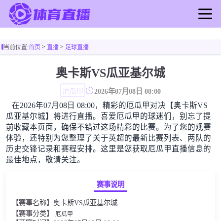
首页
>
>
当前位置:
首页
直播
足球直播
足球直播
篮球直播
奥卡斯VS瓜亚基尔城
足球录像
厄瓜甲
2026年07月08日 08:00
篮球录像
在2026年07月08日 08:00，精彩的厄瓜甲对决【奥卡斯VS
足球新闻
瓜亚基尔城】将进行直播。喜爱厄瓜甲的球迷们，别忘了提
篮球新闻
前收藏本页面，确保不错过这场精彩的比赛。为了您的观赛
体验，还特别为您整理了关于英超的最新比赛列表、两队的
历史交锋记录和赛程安排。这里是您获取厄瓜甲直播信息的
最佳地点，敬请关注。
赛事说明
【赛事名称】奥卡斯VS瓜亚基尔城
【赛事分类】
厄瓜甲