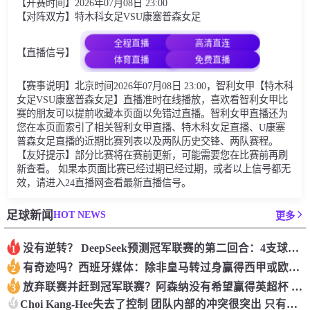
【开赛时间】2026年07月08日 23:00
【对阵双方】特木科女足VSU康塞普森女足
全程直播
高清直连
【直播信号】
体育直播
免费直播
【赛事说明】北京时间2026年07月08日 23:00，智利女甲【特木科
女足VSU康塞普森女足】直播准时在线播放，喜欢看智利女甲比
赛的朋友可以提前收藏本页面以免错过直播。智利女甲直播还为
您在本页面索引了相关智利女甲直播、特木科女足直播、U康塞
普森女足直播的近期比赛列表以及两队历史交锋、两队赛程。
【友好提示】部分比赛将在赛前更新，可能需要您在比赛前再刷
新查看。 如果本页面比赛已经过期已经过期，或者以上信号都无
效，请进入24直播网查看最新直播信号。
HOT NEWS
足球新闻
更多
没有逆转？ DeepSeek预测冠军联赛的第二回合：4支球队在第一回合中获胜 枪手输了
1
有奇迹吗？西班牙媒体：除非皇马转过身赢得西甲或欧洲冠军
2
放弃联赛并赶到冠军联赛？阿森纳没有希望赢得英超杯 赢得欧洲冠军的可能性
3
4
Choi Kang-Hee失去了控制 团队内部的冲突很突出 只有一个人可以从水火中拯救崔孔