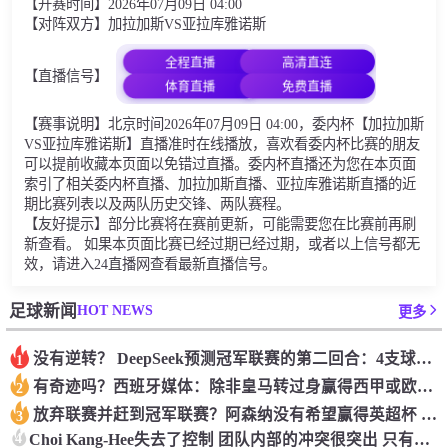
【开赛时间】2026年07月09日 04:00
【对阵双方】加拉加斯VS亚拉库雅诺斯
全程直播
高清直连
【直播信号】
体育直播
免费直播
【赛事说明】北京时间2026年07月09日 04:00，委内杯【加拉加斯
VS亚拉库雅诺斯】直播准时在线播放，喜欢看委内杯比赛的朋友
可以提前收藏本页面以免错过直播。委内杯直播还为您在本页面
索引了相关委内杯直播、加拉加斯直播、亚拉库雅诺斯直播的近
期比赛列表以及两队历史交锋、两队赛程。
【友好提示】部分比赛将在赛前更新，可能需要您在比赛前再刷
新查看。 如果本页面比赛已经过期已经过期，或者以上信号都无
效，请进入24直播网查看最新直播信号。
HOT NEWS
足球新闻
更多
没有逆转？ DeepSeek预测冠军联赛的第二回合：4支球队在第一回合中获胜 枪手输了
1
有奇迹吗？西班牙媒体：除非皇马转过身赢得西甲或欧洲冠军
2
放弃联赛并赶到冠军联赛？阿森纳没有希望赢得英超杯 赢得欧洲冠军的可能性
3
4
Choi Kang-Hee失去了控制 团队内部的冲突很突出 只有一个人可以从水火中拯救崔孔