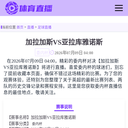
首页
>
>
当前位置:
首页
直播
足球直播
足球直播
篮球直播
加拉加斯VS亚拉库雅诺斯
足球录像
委内杯
2026年07月09日 04:00
篮球录像
在2026年07月09日 04:00，精彩的委内杯对决【加拉加斯
足球新闻
VS亚拉库雅诺斯】将进行直播。喜爱委内杯的球迷们，别忘
篮球新闻
了提前收藏本页面，确保不错过这场精彩的比赛。为了您的
观赛体验，还特别为您整理了关于英超的最新比赛列表、两
队的历史交锋记录和赛程安排。这里是您获取委内杯直播信
息的最佳地点，敬请关注。
赛事说明
【赛事名称】加拉加斯VS亚拉库雅诺斯
【赛事分类】
委内杯