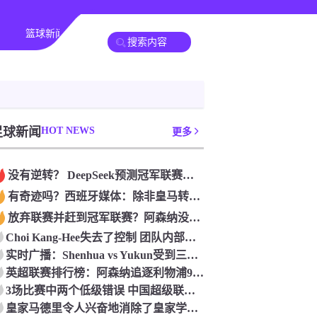
篮球新闻
足球新闻
HOT NEWS
更多
没有逆转？ DeepSeek预测冠军联赛的第二回合：4支球队在第一回合中获胜 枪手输了
有奇迹吗？西班牙媒体：除非皇马转过身赢得西甲或欧洲冠军
放弃联赛并赶到冠军联赛？阿森纳没有希望赢得英超杯 赢得欧洲冠军的可能性
Choi Kang-Hee失去了控制 团队内部的冲突很突出 只有一个人可以从水火中拯救崔孔
实时广播：Shenhua vs Yukun受到三项有争议的惩罚 Yukun将向中国足球联合会提出投诉
英超联赛排行榜：阿森纳追逐利物浦9分 曼联连续三件坏事
3场比赛中两个低级错误 中国超级联赛的前守门员很老 是时候让位了 最好的继任者出现
皇家马德里令人兴奋地消除了皇家学会 安彭负责造成巨大的灾难！