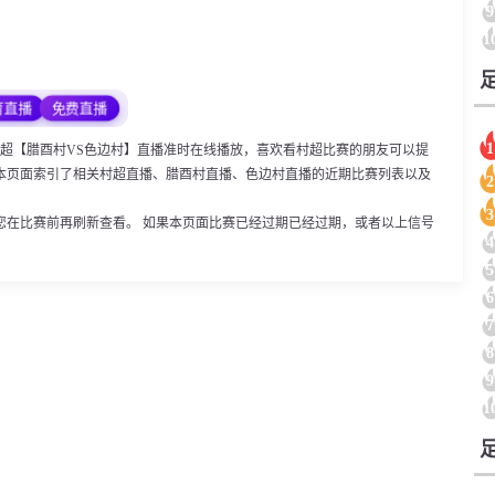
9
1
育直播
免费直播
1
:30，村超【腊酉村VS色边村】直播准时在线播放，喜欢看村超比赛的朋友可以提
本页面索引了相关村超直播、腊酉村直播、色边村直播的近期比赛列表以及
2
3
您在比赛前再刷新查看。 如果本页面比赛已经过期已经过期，或者以上信号
4
5
6
7
8
9
1