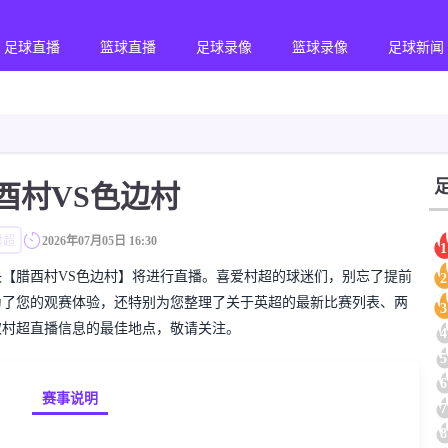
足球直播
篮球直播
足球录像
篮球录像
足球新闻
酉村VS色边村
村超
2026年07月05日 16:30
1
的村超对决【腊酉村VS色边村】将进行直播。喜爱村超的球迷们，别忘了提前
2
为了您的观赛体验，还特别为您整理了关于英超的最新比赛列表、两
3
取村超直播信息的最佳地点，敬请关注。
4
5
6
赛事说明
7
8