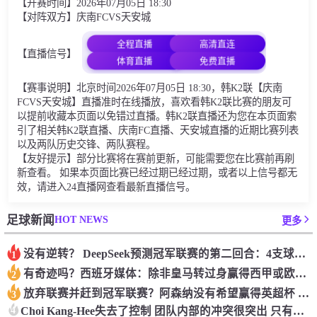
【开赛时间】2026年07月05日 18:30
【对阵双方】庆南FCVS天安城
全程直播
高清直连
【直播信号】
体育直播
免费直播
【赛事说明】北京时间2026年07月05日 18:30，韩K2联【庆南
FCVS天安城】直播准时在线播放，喜欢看韩K2联比赛的朋友可
以提前收藏本页面以免错过直播。韩K2联直播还为您在本页面索
引了相关韩K2联直播、庆南FC直播、天安城直播的近期比赛列表
以及两队历史交锋、两队赛程。
【友好提示】部分比赛将在赛前更新，可能需要您在比赛前再刷
新查看。 如果本页面比赛已经过期已经过期，或者以上信号都无
效，请进入24直播网查看最新直播信号。
HOT NEWS
足球新闻
更多
没有逆转？ DeepSeek预测冠军联赛的第二回合：4支球队在第一回合中获胜 枪手输了
1
有奇迹吗？西班牙媒体：除非皇马转过身赢得西甲或欧洲冠军
2
放弃联赛并赶到冠军联赛？阿森纳没有希望赢得英超杯 赢得欧洲冠军的可能性
3
4
Choi Kang-Hee失去了控制 团队内部的冲突很突出 只有一个人可以从水火中拯救崔孔