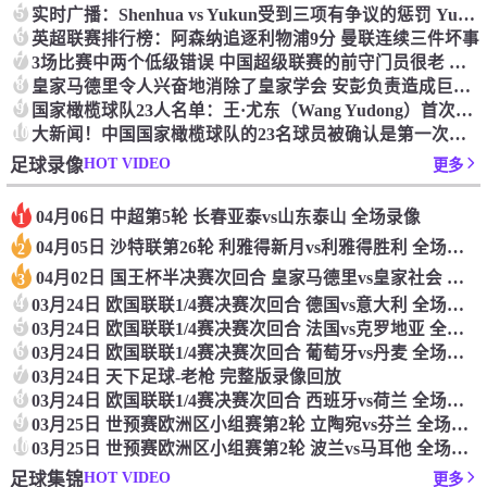
5
实时广播：Shenhua vs Yukun受到三项有争议的惩罚 Yukun将向中国足球联合会提出投诉
6
英超联赛排行榜：阿森纳追逐利物浦9分 曼联连续三件坏事
7
3场比赛中两个低级错误 中国超级联赛的前守门员很老 是时候让位了 最好的继任者出现
8
皇家马德里令人兴奋地消除了皇家学会 安彭负责造成巨大的灾难！
9
国家橄榄球队23人名单：王·尤东（Wang Yudong）首次被选为第11名 塞吉尼奥（Serginho）在名单上
10
大新闻！中国国家橄榄球队的23名球员被确认是第一次进入阵容
HOT VIDEO
足球录像
更多
04月06日 中超第5轮 长春亚泰vs山东泰山 全场录像
1
04月05日 沙特联第26轮 利雅得新月vs利雅得胜利 全场录像
2
04月02日 国王杯半决赛次回合 皇家马德里vs皇家社会 全场录像
3
4
03月24日 欧国联联1/4赛决赛次回合 德国vs意大利 全场录像回放
5
03月24日 欧国联联1/4赛决赛次回合 法国vs克罗地亚 全场录像回放
6
03月24日 欧国联联1/4赛决赛次回合 葡萄牙vs丹麦 全场录像回放
7
03月24日 天下足球-老枪 完整版录像回放
8
03月24日 欧国联联1/4赛决赛次回合 西班牙vs荷兰 全场录像回放
9
03月25日 世预赛欧洲区小组赛第2轮 立陶宛vs芬兰 全场录像回放
10
03月25日 世预赛欧洲区小组赛第2轮 波兰vs马耳他 全场录像回放
HOT VIDEO
足球集锦
更多