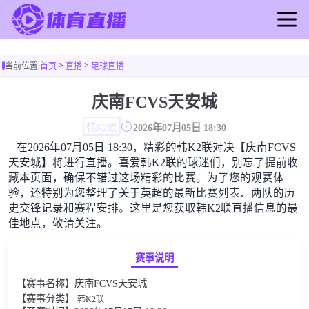
首页
>
>
当前位置:
首页
直播
足球直播
足球直播
篮球直播
庆南FCVS天安城
足球录像
韩K2联
2026年07月05日 18:30
篮球录像
在2026年07月05日 18:30，精彩的韩K2联对决【庆南FCVS
足球新闻
天安城】将进行直播。喜爱韩K2联的球迷们，别忘了提前收
篮球新闻
藏本页面，确保不错过这场精彩的比赛。为了您的观赛体
验，还特别为您整理了关于英超的最新比赛列表、两队的历
史交锋记录和赛程安排。这里是您获取韩K2联直播信息的最
佳地点，敬请关注。
赛事说明
【赛事名称】庆南FCVS天安城
【赛事分类】
韩K2联