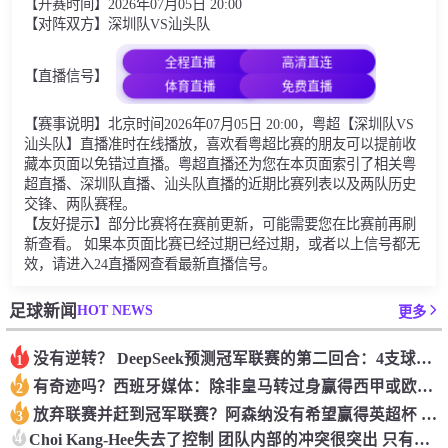
【开赛时间】2026年07月05日 20:00
【对阵双方】深圳队VS汕头队
全程直播
高清直连
【直播信号】
体育直播
免费直播
【赛事说明】北京时间2026年07月05日 20:00，粤超【深圳队VS
汕头队】直播准时在线播放，喜欢看粤超比赛的朋友可以提前收
藏本页面以免错过直播。粤超直播还为您在本页面索引了相关粤
超直播、深圳队直播、汕头队直播的近期比赛列表以及两队历史
交锋、两队赛程。
【友好提示】部分比赛将在赛前更新，可能需要您在比赛前再刷
新查看。 如果本页面比赛已经过期已经过期，或者以上信号都无
效，请进入24直播网查看最新直播信号。
HOT NEWS
足球新闻
更多
没有逆转？ DeepSeek预测冠军联赛的第二回合：4支球队在第一回合中获胜 枪手输了
1
有奇迹吗？西班牙媒体：除非皇马转过身赢得西甲或欧洲冠军
2
放弃联赛并赶到冠军联赛？阿森纳没有希望赢得英超杯 赢得欧洲冠军的可能性
3
4
Choi Kang-Hee失去了控制 团队内部的冲突很突出 只有一个人可以从水火中拯救崔孔