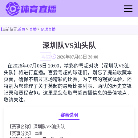
首页
>
>
当前位置:
首页
直播
足球直播
足球直播
篮球直播
深圳队VS汕头队
足球录像
粤超
2026年07月05日 20:00
篮球录像
在2026年07月05日 20:00，精彩的粤超对决【深圳队VS汕
足球新闻
头队】将进行直播。喜爱粤超的球迷们，别忘了提前收藏本
篮球新闻
页面，确保不错过这场精彩的比赛。为了您的观赛体验，还
特别为您整理了关于英超的最新比赛列表、两队的历史交锋
记录和赛程安排。这里是您获取粤超直播信息的最佳地点，
敬请关注。
赛事说明
【赛事名称】深圳队VS汕头队
【赛事分类】
粤超