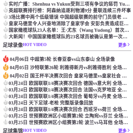
5
实时广播：Shenhua vs Yukun受到三项有争议的惩罚 Yukun将向中国足球联合会提出投诉
6
英超联赛排行榜：阿森纳追逐利物浦9分 曼联连续三件坏事
7
3场比赛中两个低级错误 中国超级联赛的前守门员很老 是时候让位了 最好的继任者出现
8
皇家马德里令人兴奋地消除了皇家学会 安彭负责造成巨大的灾难！
9
国家橄榄球队23人名单：王·尤东（Wang Yudong）首次被选为第11名 塞吉尼奥（Serginho）在名单上
10
大新闻！中国国家橄榄球队的23名球员被确认是第一次进入阵容
HOT VIDEO
足球录像
更多
04月06日 中超第5轮 长春亚泰vs山东泰山 全场录像
1
04月05日 沙特联第26轮 利雅得新月vs利雅得胜利 全场录像
2
04月02日 国王杯半决赛次回合 皇家马德里vs皇家社会 全场录像
3
4
03月24日 欧国联联1/4赛决赛次回合 德国vs意大利 全场录像回放
5
03月24日 欧国联联1/4赛决赛次回合 法国vs克罗地亚 全场录像回放
6
03月24日 欧国联联1/4赛决赛次回合 葡萄牙vs丹麦 全场录像回放
7
03月24日 天下足球-老枪 完整版录像回放
8
03月24日 欧国联联1/4赛决赛次回合 西班牙vs荷兰 全场录像回放
9
03月25日 世预赛欧洲区小组赛第2轮 立陶宛vs芬兰 全场录像回放
10
03月25日 世预赛欧洲区小组赛第2轮 波兰vs马耳他 全场录像回放
HOT VIDEO
足球集锦
更多