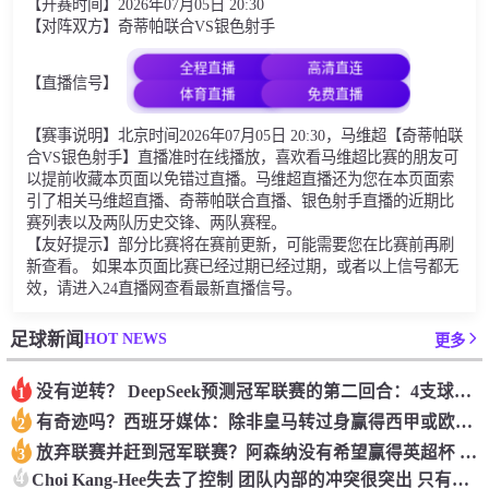
【开赛时间】2026年07月05日 20:30
【对阵双方】奇蒂帕联合VS银色射手
全程直播
高清直连
【直播信号】
体育直播
免费直播
【赛事说明】北京时间2026年07月05日 20:30，马维超【奇蒂帕联
合VS银色射手】直播准时在线播放，喜欢看马维超比赛的朋友可
以提前收藏本页面以免错过直播。马维超直播还为您在本页面索
引了相关马维超直播、奇蒂帕联合直播、银色射手直播的近期比
赛列表以及两队历史交锋、两队赛程。
【友好提示】部分比赛将在赛前更新，可能需要您在比赛前再刷
新查看。 如果本页面比赛已经过期已经过期，或者以上信号都无
效，请进入24直播网查看最新直播信号。
HOT NEWS
足球新闻
更多
没有逆转？ DeepSeek预测冠军联赛的第二回合：4支球队在第一回合中获胜 枪手输了
1
有奇迹吗？西班牙媒体：除非皇马转过身赢得西甲或欧洲冠军
2
放弃联赛并赶到冠军联赛？阿森纳没有希望赢得英超杯 赢得欧洲冠军的可能性
3
4
Choi Kang-Hee失去了控制 团队内部的冲突很突出 只有一个人可以从水火中拯救崔孔