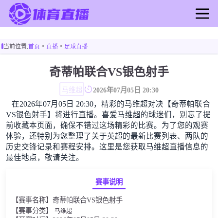
首页
>
>
当前位置:
首页
直播
足球直播
足球直播
篮球直播
奇蒂帕联合VS银色射手
足球录像
马维超
2026年07月05日 20:30
篮球录像
在2026年07月05日 20:30，精彩的马维超对决【奇蒂帕联合
足球新闻
VS银色射手】将进行直播。喜爱马维超的球迷们，别忘了提
篮球新闻
前收藏本页面，确保不错过这场精彩的比赛。为了您的观赛
体验，还特别为您整理了关于英超的最新比赛列表、两队的
历史交锋记录和赛程安排。这里是您获取马维超直播信息的
最佳地点，敬请关注。
赛事说明
【赛事名称】奇蒂帕联合VS银色射手
【赛事分类】
马维超