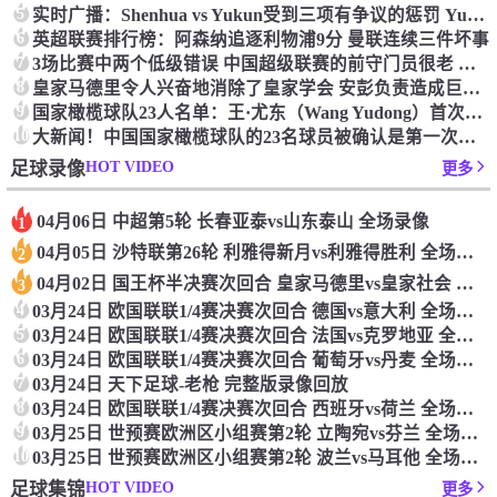
5
实时广播：Shenhua vs Yukun受到三项有争议的惩罚 Yukun将向中国足球联合会提出投诉
6
英超联赛排行榜：阿森纳追逐利物浦9分 曼联连续三件坏事
7
3场比赛中两个低级错误 中国超级联赛的前守门员很老 是时候让位了 最好的继任者出现
8
皇家马德里令人兴奋地消除了皇家学会 安彭负责造成巨大的灾难！
9
国家橄榄球队23人名单：王·尤东（Wang Yudong）首次被选为第11名 塞吉尼奥（Serginho）在名单上
10
大新闻！中国国家橄榄球队的23名球员被确认是第一次进入阵容
HOT VIDEO
足球录像
更多
04月06日 中超第5轮 长春亚泰vs山东泰山 全场录像
1
04月05日 沙特联第26轮 利雅得新月vs利雅得胜利 全场录像
2
04月02日 国王杯半决赛次回合 皇家马德里vs皇家社会 全场录像
3
4
03月24日 欧国联联1/4赛决赛次回合 德国vs意大利 全场录像回放
5
03月24日 欧国联联1/4赛决赛次回合 法国vs克罗地亚 全场录像回放
6
03月24日 欧国联联1/4赛决赛次回合 葡萄牙vs丹麦 全场录像回放
7
03月24日 天下足球-老枪 完整版录像回放
8
03月24日 欧国联联1/4赛决赛次回合 西班牙vs荷兰 全场录像回放
9
03月25日 世预赛欧洲区小组赛第2轮 立陶宛vs芬兰 全场录像回放
10
03月25日 世预赛欧洲区小组赛第2轮 波兰vs马耳他 全场录像回放
HOT VIDEO
足球集锦
更多