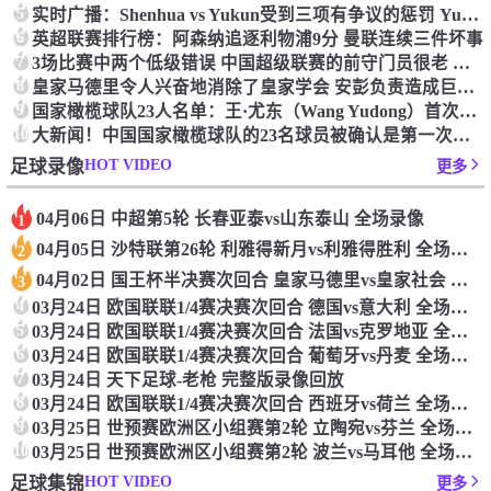
5
实时广播：Shenhua vs Yukun受到三项有争议的惩罚 Yukun将向中国足球联合会提出投诉
6
英超联赛排行榜：阿森纳追逐利物浦9分 曼联连续三件坏事
7
3场比赛中两个低级错误 中国超级联赛的前守门员很老 是时候让位了 最好的继任者出现
8
皇家马德里令人兴奋地消除了皇家学会 安彭负责造成巨大的灾难！
9
国家橄榄球队23人名单：王·尤东（Wang Yudong）首次被选为第11名 塞吉尼奥（Serginho）在名单上
10
大新闻！中国国家橄榄球队的23名球员被确认是第一次进入阵容
HOT VIDEO
足球录像
更多
04月06日 中超第5轮 长春亚泰vs山东泰山 全场录像
1
04月05日 沙特联第26轮 利雅得新月vs利雅得胜利 全场录像
2
04月02日 国王杯半决赛次回合 皇家马德里vs皇家社会 全场录像
3
4
03月24日 欧国联联1/4赛决赛次回合 德国vs意大利 全场录像回放
5
03月24日 欧国联联1/4赛决赛次回合 法国vs克罗地亚 全场录像回放
6
03月24日 欧国联联1/4赛决赛次回合 葡萄牙vs丹麦 全场录像回放
7
03月24日 天下足球-老枪 完整版录像回放
8
03月24日 欧国联联1/4赛决赛次回合 西班牙vs荷兰 全场录像回放
9
03月25日 世预赛欧洲区小组赛第2轮 立陶宛vs芬兰 全场录像回放
10
03月25日 世预赛欧洲区小组赛第2轮 波兰vs马耳他 全场录像回放
HOT VIDEO
足球集锦
更多