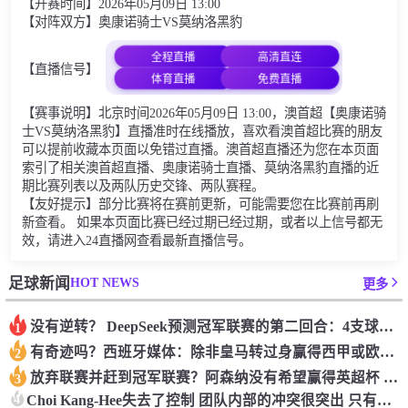
【开赛时间】2026年05月09日 13:00
【对阵双方】奥康诺骑士VS莫纳洛黑豹
全程直播
高清直连
【直播信号】
体育直播
免费直播
【赛事说明】北京时间2026年05月09日 13:00，澳首超【奥康诺骑
士VS莫纳洛黑豹】直播准时在线播放，喜欢看澳首超比赛的朋友
可以提前收藏本页面以免错过直播。澳首超直播还为您在本页面
索引了相关澳首超直播、奥康诺骑士直播、莫纳洛黑豹直播的近
期比赛列表以及两队历史交锋、两队赛程。
【友好提示】部分比赛将在赛前更新，可能需要您在比赛前再刷
新查看。 如果本页面比赛已经过期已经过期，或者以上信号都无
效，请进入24直播网查看最新直播信号。
HOT NEWS
足球新闻
更多
没有逆转？ DeepSeek预测冠军联赛的第二回合：4支球队在第一回合中获胜 枪手输了
1
有奇迹吗？西班牙媒体：除非皇马转过身赢得西甲或欧洲冠军
2
放弃联赛并赶到冠军联赛？阿森纳没有希望赢得英超杯 赢得欧洲冠军的可能性
3
4
Choi Kang-Hee失去了控制 团队内部的冲突很突出 只有一个人可以从水火中拯救崔孔