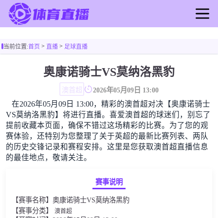
首页
>
>
当前位置:
首页
直播
足球直播
足球直播
篮球直播
奥康诺骑士VS莫纳洛黑豹
足球录像
澳首超
2026年05月09日 13:00
篮球录像
在2026年05月09日 13:00，精彩的澳首超对决【奥康诺骑士
足球新闻
VS莫纳洛黑豹】将进行直播。喜爱澳首超的球迷们，别忘了
篮球新闻
提前收藏本页面，确保不错过这场精彩的比赛。为了您的观
赛体验，还特别为您整理了关于英超的最新比赛列表、两队
的历史交锋记录和赛程安排。这里是您获取澳首超直播信息
的最佳地点，敬请关注。
赛事说明
【赛事名称】奥康诺骑士VS莫纳洛黑豹
【赛事分类】
澳首超