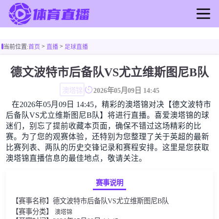
首页
>
>
当前位置:
首页
直播
足球直播
足球直播
篮球直播
德文波特市后备队VS尤立维斯图尼B队
足球录像
澳塔锦
2026年05月09日 14:45
篮球录像
在2026年05月09日 14:45，精彩的澳塔锦对决【德文波特市
足球新闻
后备队VS尤立维斯图尼B队】将进行直播。喜爱澳塔锦的球
篮球新闻
迷们，别忘了提前收藏本页面，确保不错过这场精彩的比
赛。为了您的观赛体验，还特别为您整理了关于英超的最新
比赛列表、两队的历史交锋记录和赛程安排。这里是您获取
澳塔锦直播信息的最佳地点，敬请关注。
赛事说明
【赛事名称】德文波特市后备队VS尤立维斯图尼B队
【赛事分类】
澳塔锦