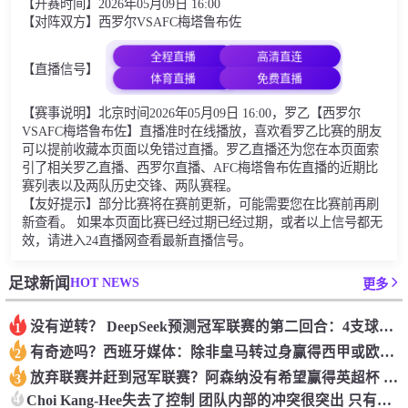
【开赛时间】2026年05月09日 16:00
【对阵双方】西罗尔VSAFC梅塔鲁布佐
全程直播
高清直连
【直播信号】
体育直播
免费直播
【赛事说明】北京时间2026年05月09日 16:00，罗乙【西罗尔
VSAFC梅塔鲁布佐】直播准时在线播放，喜欢看罗乙比赛的朋友
可以提前收藏本页面以免错过直播。罗乙直播还为您在本页面索
引了相关罗乙直播、西罗尔直播、AFC梅塔鲁布佐直播的近期比
赛列表以及两队历史交锋、两队赛程。
【友好提示】部分比赛将在赛前更新，可能需要您在比赛前再刷
新查看。 如果本页面比赛已经过期已经过期，或者以上信号都无
效，请进入24直播网查看最新直播信号。
HOT NEWS
足球新闻
更多
没有逆转？ DeepSeek预测冠军联赛的第二回合：4支球队在第一回合中获胜 枪手输了
1
有奇迹吗？西班牙媒体：除非皇马转过身赢得西甲或欧洲冠军
2
放弃联赛并赶到冠军联赛？阿森纳没有希望赢得英超杯 赢得欧洲冠军的可能性
3
4
Choi Kang-Hee失去了控制 团队内部的冲突很突出 只有一个人可以从水火中拯救崔孔