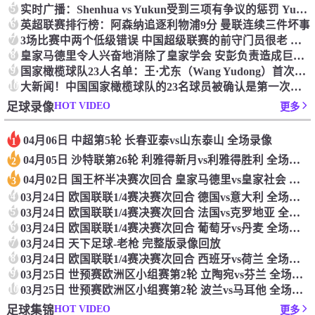
5
实时广播：Shenhua vs Yukun受到三项有争议的惩罚 Yukun将向中国足球联合会提出投诉
6
英超联赛排行榜：阿森纳追逐利物浦9分 曼联连续三件坏事
7
3场比赛中两个低级错误 中国超级联赛的前守门员很老 是时候让位了 最好的继任者出现
8
皇家马德里令人兴奋地消除了皇家学会 安彭负责造成巨大的灾难！
9
国家橄榄球队23人名单：王·尤东（Wang Yudong）首次被选为第11名 塞吉尼奥（Serginho）在名单上
10
大新闻！中国国家橄榄球队的23名球员被确认是第一次进入阵容
HOT VIDEO
足球录像
更多
04月06日 中超第5轮 长春亚泰vs山东泰山 全场录像
1
04月05日 沙特联第26轮 利雅得新月vs利雅得胜利 全场录像
2
04月02日 国王杯半决赛次回合 皇家马德里vs皇家社会 全场录像
3
4
03月24日 欧国联联1/4赛决赛次回合 德国vs意大利 全场录像回放
5
03月24日 欧国联联1/4赛决赛次回合 法国vs克罗地亚 全场录像回放
6
03月24日 欧国联联1/4赛决赛次回合 葡萄牙vs丹麦 全场录像回放
7
03月24日 天下足球-老枪 完整版录像回放
8
03月24日 欧国联联1/4赛决赛次回合 西班牙vs荷兰 全场录像回放
9
03月25日 世预赛欧洲区小组赛第2轮 立陶宛vs芬兰 全场录像回放
10
03月25日 世预赛欧洲区小组赛第2轮 波兰vs马耳他 全场录像回放
HOT VIDEO
足球集锦
更多