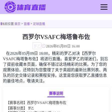
首页
>
>
当前位置:
首页
直播
足球直播
足球直播
篮球直播
西罗尔VSAFC梅塔鲁布佐
足球录像
罗乙
2026年05月09日 16:00
篮球录像
在2026年05月09日 16:00，精彩的罗乙对决【西罗尔
足球新闻
VSAFC梅塔鲁布佐】将进行直播。喜爱罗乙的球迷们，别忘
篮球新闻
了提前收藏本页面，确保不错过这场精彩的比赛。为了您的
观赛体验，还特别为您整理了关于英超的最新比赛列表、两
队的历史交锋记录和赛程安排。这里是您获取罗乙直播信息
的最佳地点，敬请关注。
赛事说明
【赛事名称】西罗尔VSAFC梅塔鲁布佐
【赛事分类】
罗乙