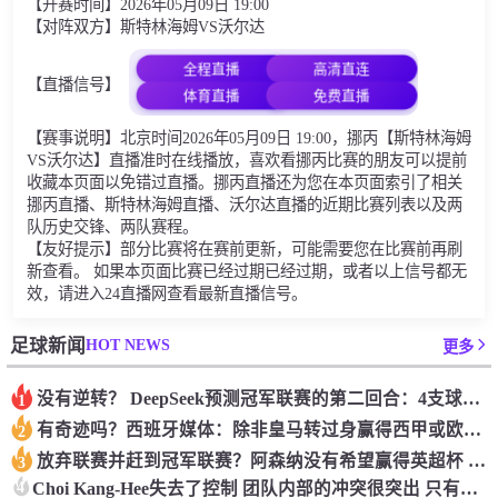
【开赛时间】2026年05月09日 19:00
【对阵双方】斯特林海姆VS沃尔达
全程直播
高清直连
【直播信号】
体育直播
免费直播
【赛事说明】北京时间2026年05月09日 19:00，挪丙【斯特林海姆
VS沃尔达】直播准时在线播放，喜欢看挪丙比赛的朋友可以提前
收藏本页面以免错过直播。挪丙直播还为您在本页面索引了相关
挪丙直播、斯特林海姆直播、沃尔达直播的近期比赛列表以及两
队历史交锋、两队赛程。
【友好提示】部分比赛将在赛前更新，可能需要您在比赛前再刷
新查看。 如果本页面比赛已经过期已经过期，或者以上信号都无
效，请进入24直播网查看最新直播信号。
HOT NEWS
足球新闻
更多
没有逆转？ DeepSeek预测冠军联赛的第二回合：4支球队在第一回合中获胜 枪手输了
1
有奇迹吗？西班牙媒体：除非皇马转过身赢得西甲或欧洲冠军
2
放弃联赛并赶到冠军联赛？阿森纳没有希望赢得英超杯 赢得欧洲冠军的可能性
3
4
Choi Kang-Hee失去了控制 团队内部的冲突很突出 只有一个人可以从水火中拯救崔孔