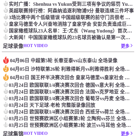
5
实时广播：Shenhua vs Yukun受到三项有争议的惩罚 Yukun将向中国足球联合会提出投诉
6
英超联赛排行榜：阿森纳追逐利物浦9分 曼联连续三件坏事
7
3场比赛中两个低级错误 中国超级联赛的前守门员很老 是时候让位了 最好的继任者出现
8
皇家马德里令人兴奋地消除了皇家学会 安彭负责造成巨大的灾难！
9
国家橄榄球队23人名单：王·尤东（Wang Yudong）首次被选为第11名 塞吉尼奥（Serginho）在名单上
10
大新闻！中国国家橄榄球队的23名球员被确认是第一次进入阵容
HOT VIDEO
足球录像
更多
04月06日 中超第5轮 长春亚泰vs山东泰山 全场录像
1
04月05日 沙特联第26轮 利雅得新月vs利雅得胜利 全场录像
2
04月02日 国王杯半决赛次回合 皇家马德里vs皇家社会 全场录像
3
4
03月24日 欧国联联1/4赛决赛次回合 德国vs意大利 全场录像回放
5
03月24日 欧国联联1/4赛决赛次回合 法国vs克罗地亚 全场录像回放
6
03月24日 欧国联联1/4赛决赛次回合 葡萄牙vs丹麦 全场录像回放
7
03月24日 天下足球-老枪 完整版录像回放
8
03月24日 欧国联联1/4赛决赛次回合 西班牙vs荷兰 全场录像回放
9
03月25日 世预赛欧洲区小组赛第2轮 立陶宛vs芬兰 全场录像回放
10
03月25日 世预赛欧洲区小组赛第2轮 波兰vs马耳他 全场录像回放
HOT VIDEO
足球集锦
更多