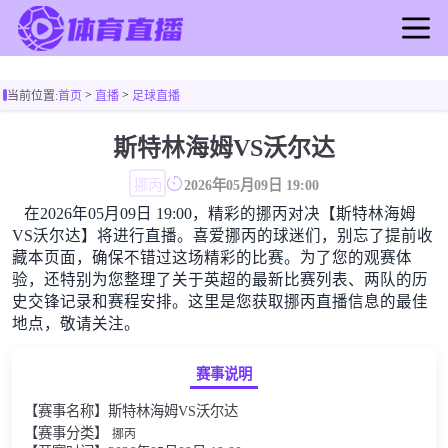
首页
>
>
当前位置:
首页
直播
足球直播
足球直播
篮球直播
斯特林海姆VS沃尔达
足球录像
挪丙
2026年05月09日 19:00
篮球录像
在2026年05月09日 19:00，精彩的挪丙对决【斯特林海姆
足球新闻
VS沃尔达】将进行直播。喜爱挪丙的球迷们，别忘了提前收
篮球新闻
藏本页面，确保不错过这场精彩的比赛。为了您的观赛体
验，还特别为您整理了关于英超的最新比赛列表、两队的历
史交锋记录和赛程安排。这里是您获取挪丙直播信息的最佳
地点，敬请关注。
赛事说明
【赛事名称】斯特林海姆VS沃尔达
【赛事分类】
挪丙