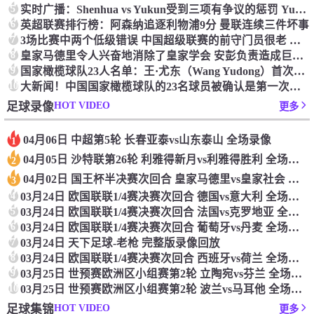
5
实时广播：Shenhua vs Yukun受到三项有争议的惩罚 Yukun将向中国足球联合会提出投诉
6
英超联赛排行榜：阿森纳追逐利物浦9分 曼联连续三件坏事
7
3场比赛中两个低级错误 中国超级联赛的前守门员很老 是时候让位了 最好的继任者出现
8
皇家马德里令人兴奋地消除了皇家学会 安彭负责造成巨大的灾难！
9
国家橄榄球队23人名单：王·尤东（Wang Yudong）首次被选为第11名 塞吉尼奥（Serginho）在名单上
10
大新闻！中国国家橄榄球队的23名球员被确认是第一次进入阵容
HOT VIDEO
足球录像
更多
04月06日 中超第5轮 长春亚泰vs山东泰山 全场录像
1
04月05日 沙特联第26轮 利雅得新月vs利雅得胜利 全场录像
2
04月02日 国王杯半决赛次回合 皇家马德里vs皇家社会 全场录像
3
4
03月24日 欧国联联1/4赛决赛次回合 德国vs意大利 全场录像回放
5
03月24日 欧国联联1/4赛决赛次回合 法国vs克罗地亚 全场录像回放
6
03月24日 欧国联联1/4赛决赛次回合 葡萄牙vs丹麦 全场录像回放
7
03月24日 天下足球-老枪 完整版录像回放
8
03月24日 欧国联联1/4赛决赛次回合 西班牙vs荷兰 全场录像回放
9
03月25日 世预赛欧洲区小组赛第2轮 立陶宛vs芬兰 全场录像回放
10
03月25日 世预赛欧洲区小组赛第2轮 波兰vs马耳他 全场录像回放
HOT VIDEO
足球集锦
更多