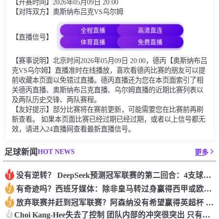
【开赛时间】2026年05月09日 20:00
【对阵双方】奥斯纳布吕克VS乌尔姆
全程直播
高清直连
【直播信号】
体育直播
免费直播
【赛事说明】北京时间2026年05月09日 20:00，德丙【奥斯纳布吕
克VS乌尔姆】直播准时在线播放，喜欢看德丙比赛的朋友可以提
前收藏本页面以免错过直播。德丙直播还为您在本页面索引了相
关德丙直播、奥斯纳布吕克直播、乌尔姆直播的近期比赛列表以
及两队历史交锋、两队赛程。
【友好提示】部分比赛将在赛前更新，可能需要您在比赛前再刷
新查看。 如果本页面比赛已经过期已经过期，或者以上信号都无
效，请进入24直播网查看最新直播信号。
HOT NEWS
足球新闻
更多
没有逆转？ DeepSeek预测冠军联赛的第二回合：4支球队在第一回合中获胜 枪手输了
1
有奇迹吗？西班牙媒体：除非皇马转过身赢得西甲或欧洲冠军
2
放弃联赛并赶到冠军联赛？阿森纳没有希望赢得英超杯 赢得欧洲冠军的可能性
3
4
Choi Kang-Hee失去了控制 团队内部的冲突很突出 只有一个人可以从水火中拯救崔孔