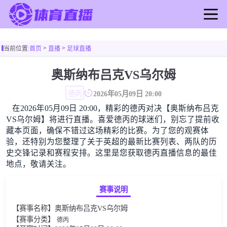
首页
>
>
当前位置:
首页
直播
足球直播
足球直播
篮球直播
奥斯纳布吕克VS乌尔姆
足球录像
德丙
2026年05月09日 20:00
篮球录像
在2026年05月09日 20:00，精彩的德丙对决【奥斯纳布吕克
足球新闻
VS乌尔姆】将进行直播。喜爱德丙的球迷们，别忘了提前收
篮球新闻
藏本页面，确保不错过这场精彩的比赛。为了您的观赛体
验，还特别为您整理了关于英超的最新比赛列表、两队的历
史交锋记录和赛程安排。这里是您获取德丙直播信息的最佳
地点，敬请关注。
赛事说明
【赛事名称】奥斯纳布吕克VS乌尔姆
【赛事分类】
德丙