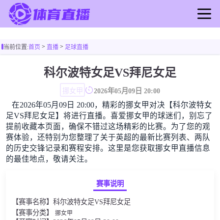
首页
>
>
当前位置:
首页
直播
足球直播
足球直播
篮球直播
科尔波特女足VS拜尼女足
足球录像
挪女甲
2026年05月09日 20:00
篮球录像
在2026年05月09日 20:00，精彩的挪女甲对决【科尔波特女
足球新闻
足VS拜尼女足】将进行直播。喜爱挪女甲的球迷们，别忘了
篮球新闻
提前收藏本页面，确保不错过这场精彩的比赛。为了您的观
赛体验，还特别为您整理了关于英超的最新比赛列表、两队
的历史交锋记录和赛程安排。这里是您获取挪女甲直播信息
的最佳地点，敬请关注。
赛事说明
【赛事名称】科尔波特女足VS拜尼女足
【赛事分类】
挪女甲