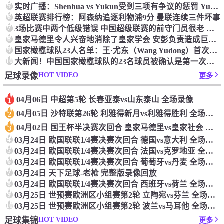
5
实时广播：Shenhua vs Yukun受到三项有争议的惩罚 Yukun将向中国足球联合会提出投诉
6
英超联赛排行榜：阿森纳追逐利物浦9分 曼联连续三件坏事
7
3场比赛中两个低级错误 中国超级联赛的前守门员很老 是时候让位了 最好的继任者出现
8
皇家马德里令人兴奋地消除了皇家学会 安彭负责造成巨大的灾难！
9
国家橄榄球队23人名单：王·尤东（Wang Yudong）首次被选为第11名 塞吉尼奥（Serginho）在名单上
10
大新闻！中国国家橄榄球队的23名球员被确认是第一次进入阵容
HOT VIDEO
足球录像
更多
04月06日 中超第5轮 长春亚泰vs山东泰山 全场录像
1
04月05日 沙特联第26轮 利雅得新月vs利雅得胜利 全场录像
2
04月02日 国王杯半决赛次回合 皇家马德里vs皇家社会 全场录像
3
4
03月24日 欧国联联1/4赛决赛次回合 德国vs意大利 全场录像回放
5
03月24日 欧国联联1/4赛决赛次回合 法国vs克罗地亚 全场录像回放
6
03月24日 欧国联联1/4赛决赛次回合 葡萄牙vs丹麦 全场录像回放
7
03月24日 天下足球-老枪 完整版录像回放
8
03月24日 欧国联联1/4赛决赛次回合 西班牙vs荷兰 全场录像回放
9
03月25日 世预赛欧洲区小组赛第2轮 立陶宛vs芬兰 全场录像回放
10
03月25日 世预赛欧洲区小组赛第2轮 波兰vs马耳他 全场录像回放
HOT VIDEO
足球集锦
更多