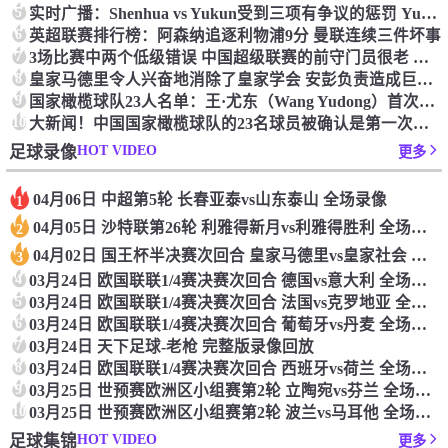
5
实时广播：Shenhua vs Yukun受到三项有争议的惩罚 Yukun将向中国足球联合会提出投诉
6
英超联赛排行榜：阿森纳追逐利物浦9分 曼联连续三件坏事
7
3场比赛中两个低级错误 中国超级联赛的前守门员很老 是时候让位了 最好的继任者出现
8
皇家马德里令人兴奋地消除了皇家学会 安彭负责造成巨大的灾难！
9
国家橄榄球队23人名单：王·尤东（Wang Yudong）首次被选为第11名 塞吉尼奥（Serginho）在名单上
10
大新闻！中国国家橄榄球队的23名球员被确认是第一次进入阵容
HOT VIDEO
足球录像
更多
04月06日 中超第5轮 长春亚泰vs山东泰山 全场录像
1
04月05日 沙特联第26轮 利雅得新月vs利雅得胜利 全场录像
2
04月02日 国王杯半决赛次回合 皇家马德里vs皇家社会 全场录像
3
4
03月24日 欧国联联1/4赛决赛次回合 德国vs意大利 全场录像回放
5
03月24日 欧国联联1/4赛决赛次回合 法国vs克罗地亚 全场录像回放
6
03月24日 欧国联联1/4赛决赛次回合 葡萄牙vs丹麦 全场录像回放
7
03月24日 天下足球-老枪 完整版录像回放
8
03月24日 欧国联联1/4赛决赛次回合 西班牙vs荷兰 全场录像回放
9
03月25日 世预赛欧洲区小组赛第2轮 立陶宛vs芬兰 全场录像回放
10
03月25日 世预赛欧洲区小组赛第2轮 波兰vs马耳他 全场录像回放
HOT VIDEO
足球集锦
更多