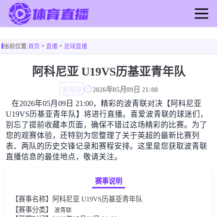
首页
>
>
当前位置:
首页
直播
足球直播
足球直播
篮球直播
阿科尼亚 U19VS历基亚青年队
足球录像
波青联
2026年05月09日 21:00
篮球录像
在2026年05月09日 21:00，精彩的波青联对决【阿科尼亚
足球新闻
U19VS历基亚青年队】将进行直播。喜爱波青联的球迷们，
篮球新闻
别忘了提前收藏本页面，确保不错过这场精彩的比赛。为了
您的观赛体验，还特别为您整理了关于英超的最新比赛列
表、两队的历史交锋记录和赛程安排。这里是您获取波青联
直播信息的最佳地点，敬请关注。
赛事说明
【赛事名称】阿科尼亚 U19VS历基亚青年队
【赛事分类】
波青联