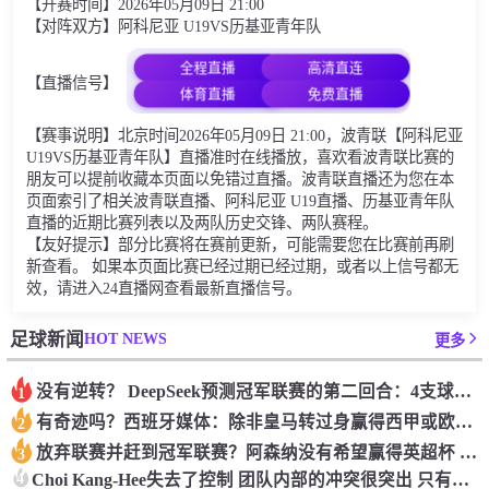
【开赛时间】2026年05月09日 21:00
【对阵双方】阿科尼亚 U19VS历基亚青年队
全程直播
高清直连
【直播信号】
体育直播
免费直播
【赛事说明】北京时间2026年05月09日 21:00，波青联【阿科尼亚
U19VS历基亚青年队】直播准时在线播放，喜欢看波青联比赛的
朋友可以提前收藏本页面以免错过直播。波青联直播还为您在本
页面索引了相关波青联直播、阿科尼亚 U19直播、历基亚青年队
直播的近期比赛列表以及两队历史交锋、两队赛程。
【友好提示】部分比赛将在赛前更新，可能需要您在比赛前再刷
新查看。 如果本页面比赛已经过期已经过期，或者以上信号都无
效，请进入24直播网查看最新直播信号。
HOT NEWS
足球新闻
更多
没有逆转？ DeepSeek预测冠军联赛的第二回合：4支球队在第一回合中获胜 枪手输了
1
有奇迹吗？西班牙媒体：除非皇马转过身赢得西甲或欧洲冠军
2
放弃联赛并赶到冠军联赛？阿森纳没有希望赢得英超杯 赢得欧洲冠军的可能性
3
4
Choi Kang-Hee失去了控制 团队内部的冲突很突出 只有一个人可以从水火中拯救崔孔