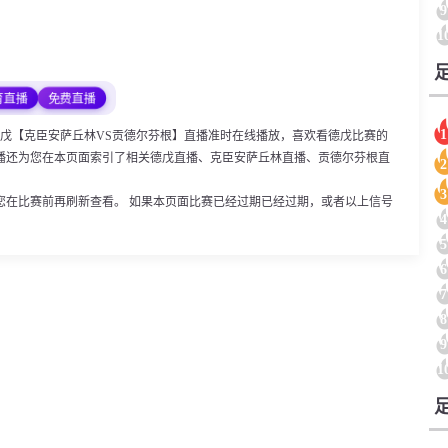
9
1
育直播
免费直播
1
:00，德戊【克臣安萨丘林VS贡德尔芬根】直播准时在线播放，喜欢看德戊比赛的
播还为您在本页面索引了相关德戊直播、克臣安萨丘林直播、贡德尔芬根直
2
。
3
您在比赛前再刷新查看。 如果本页面比赛已经过期已经过期，或者以上信号
4
5
6
7
8
9
1