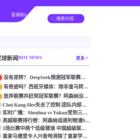
篮球新闻
足球新闻
HOT NEWS
更多
没有逆转？ DeepSeek预测冠军联赛的第二回合：4支球队在第一回合中获胜 枪手输了
有奇迹吗？西班牙媒体：除非皇马转过身赢得西甲或欧洲冠军
放弃联赛并赶到冠军联赛？阿森纳没有希望赢得英超杯 赢得欧洲冠军的可能性
Choi Kang-Hee失去了控制 团队内部的冲突很突出 只有一个人可以从水火中拯救崔孔
实时广播：Shenhua vs Yukun受到三项有争议的惩罚 Yukun将向中国足球联合会提出投诉
英超联赛排行榜：阿森纳追逐利物浦9分 曼联连续三件坏事
3场比赛中两个低级错误 中国超级联赛的前守门员很老 是时候让位了 最好的继任者出现
皇家马德里令人兴奋地消除了皇家学会 安彭负责造成巨大的灾难！