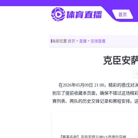
首页
>
>
当前位置:
首页
直播
足球直播
克臣安萨
在2026年05月09日 21:00，精彩
别忘了提前收藏本页面，确保不错过这场精
赛列表、两队的历史交锋记录和赛程安排。
【赛事名称】克臣安萨丘林VS贡德尔芬根