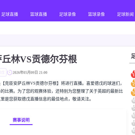
足球直播
篮球直播
足球录像
篮球录像
足球新闻
丘林VS贡德尔芬根
德戊
2026年05月09日 21:00
1
的德戊对决【克臣安萨丘林VS贡德尔芬根】将进行直播。喜爱德戊的球迷们，
2
彩的比赛。为了您的观赛体验，还特别为您整理了关于英超的最新比
3
这里是您获取德戊直播信息的最佳地点，敬请关注。
4
5
6
赛事说明
7
8