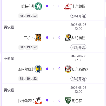
0
:
0
维特利弗
卡尔顿斯
:
:
38
19
52
即将开始
2026-08-08
英依超
22:00
0
:
0
三桥FC
达特福德
:
:
38
19
52
即将开始
2026-08-08
英依超
22:00
0
:
0
圣阿尔班斯
切尔滕纳姆
:
:
38
19
52
即将开始
2026-08-08
英依超
22:00
0
:
0
拉姆斯盖特
勒色赫