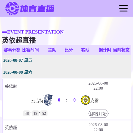
首页
足球直播
EVENT PRESENTATION
英依超直播
篮球直播
足球录像
赛事分类
比赛时间
主队
比分
客队
倒计时
当前状态
篮球录像
2026-08-07 周五
足球新闻
2026-08-08 周六
篮球新闻
2026-08-08
英依超
22:00
0
:
0
云吉特
克雷
:
:
38
19
52
即将开始
2026-08-08
英依超
22:00