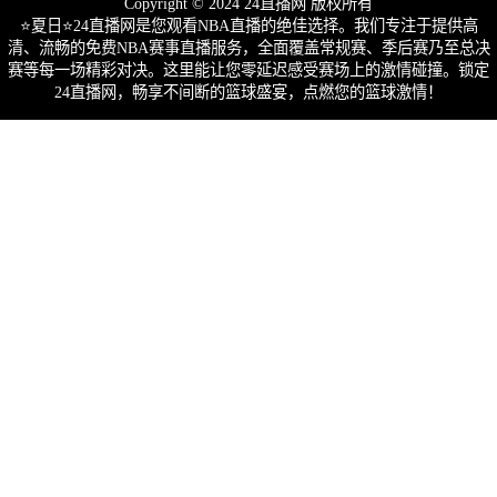
Copyright © 2024 24直播网 版权所有
⭐️夏日⭐24直播网是您观看NBA直播的绝佳选择。我们专注于提供高
清、流畅的免费NBA赛事直播服务，全面覆盖常规赛、季后赛乃至总决
赛等每一场精彩对决。这里能让您零延迟感受赛场上的激情碰撞。锁定
24直播网，畅享不间断的篮球盛宴，点燃您的篮球激情！