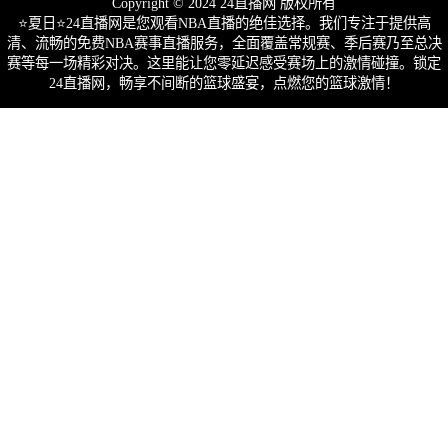
Copyright © 2024 24直播网 版权所有
⭐️夏日⭐24直播网是您观看NBA直播的绝佳选择。我们专注于提供高
清、流畅的免费NBA赛事直播服务，全面覆盖常规赛、季后赛乃至总决
赛等每一场精彩对决。这里能让您零延迟感受赛场上的激情碰撞。锁定
24直播网，畅享不间断的篮球盛宴，点燃您的篮球激情！