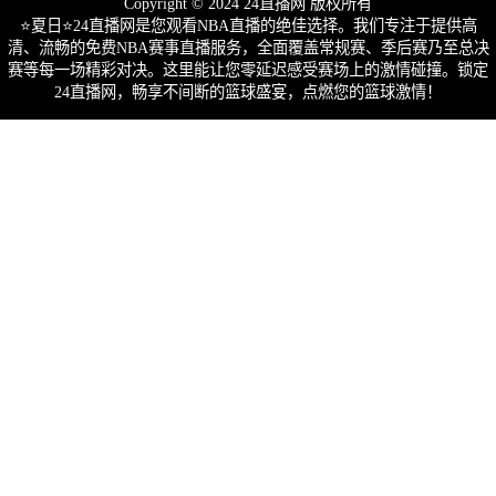
Copyright © 2024 24直播网 版权所有
⭐️夏日⭐24直播网是您观看NBA直播的绝佳选择。我们专注于提供高
清、流畅的免费NBA赛事直播服务，全面覆盖常规赛、季后赛乃至总决
赛等每一场精彩对决。这里能让您零延迟感受赛场上的激情碰撞。锁定
24直播网，畅享不间断的篮球盛宴，点燃您的篮球激情！