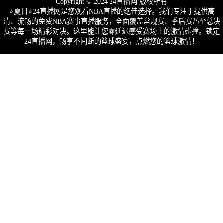
Copyright © 2024 24直播网 版权所有
⭐️夏日⭐24直播网是您观看NBA直播的绝佳选择。我们专注于提供高
清、流畅的免费NBA赛事直播服务，全面覆盖常规赛、季后赛乃至总决
赛等每一场精彩对决。这里能让您零延迟感受赛场上的激情碰撞。锁定
24直播网，畅享不间断的篮球盛宴，点燃您的篮球激情！