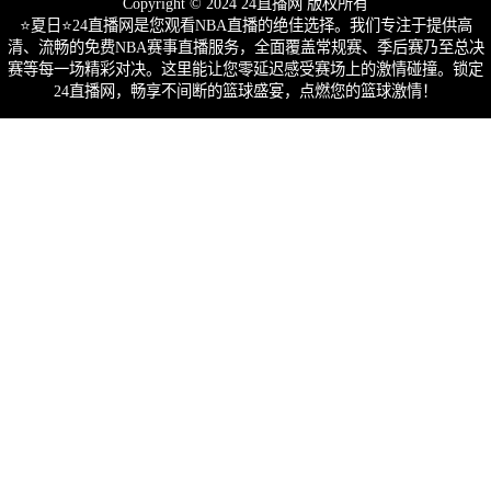
Copyright © 2024 24直播网 版权所有
⭐️夏日⭐24直播网是您观看NBA直播的绝佳选择。我们专注于提供高
清、流畅的免费NBA赛事直播服务，全面覆盖常规赛、季后赛乃至总决
赛等每一场精彩对决。这里能让您零延迟感受赛场上的激情碰撞。锁定
24直播网，畅享不间断的篮球盛宴，点燃您的篮球激情！