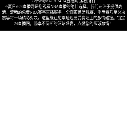
Copyright © 2024 24直播网 版权所有
⭐️夏日⭐24直播网是您观看NBA直播的绝佳选择。我们专注于提供高
清、流畅的免费NBA赛事直播服务，全面覆盖常规赛、季后赛乃至总决
赛等每一场精彩对决。这里能让您零延迟感受赛场上的激情碰撞。锁定
24直播网，畅享不间断的篮球盛宴，点燃您的篮球激情！