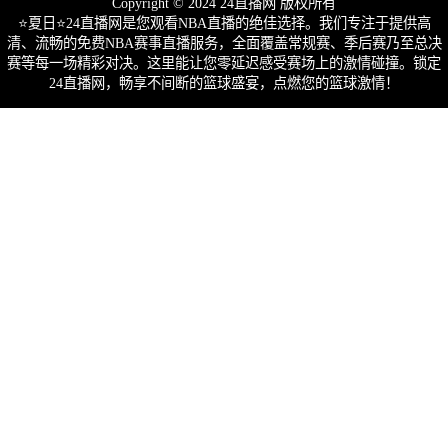
Copyright © 2024 24直播网 版权所有
⭐️夏日⭐24直播网是您观看NBA直播的绝佳选择。我们专注于提供高
清、流畅的免费NBA赛事直播服务，全面覆盖常规赛、季后赛乃至总决
赛等每一场精彩对决。这里能让您零延迟感受赛场上的激情碰撞。锁定
24直播网，畅享不间断的篮球盛宴，点燃您的篮球激情！