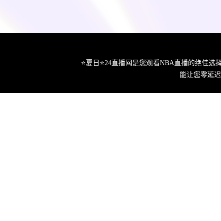
⭐️夏日⭐24直播网是您观看NBA直播的绝
能让您零延迟