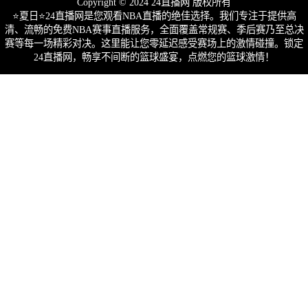
Copyright © 2024 24直播网 版权所有
⭐️夏日⭐24直播网是您观看NBA直播的绝佳选择。我们专注于提供高
清、流畅的免费NBA赛事直播服务，全面覆盖常规赛、季后赛乃至总决
赛等每一场精彩对决。这里能让您零延迟感受赛场上的激情碰撞。锁定
24直播网，畅享不间断的篮球盛宴，点燃您的篮球激情！