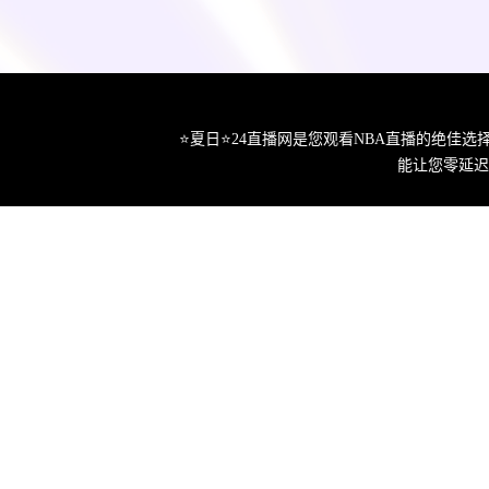
⭐️夏日⭐24直播网是您观看NBA直播的绝
能让您零延迟