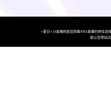
⭐️夏日⭐24直播网是您观看NBA直播的绝
能让您零延迟