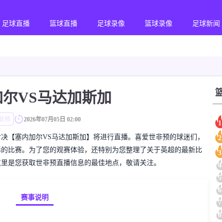
足球直播
篮球直播
足球录像
篮球录像
足球新闻
加尔VS马达加斯加
非预
2026年07月05日 02:00
1
的世非预对决【塞内加尔VS马达加斯加】将进行直播。喜爱世非预的球迷们，
2
彩的比赛。为了您的观赛体验，还特别为您整理了关于英超的最新比
3
这里是您获取世非预直播信息的最佳地点，敬请关注。
4
5
6
赛事说明
7
8