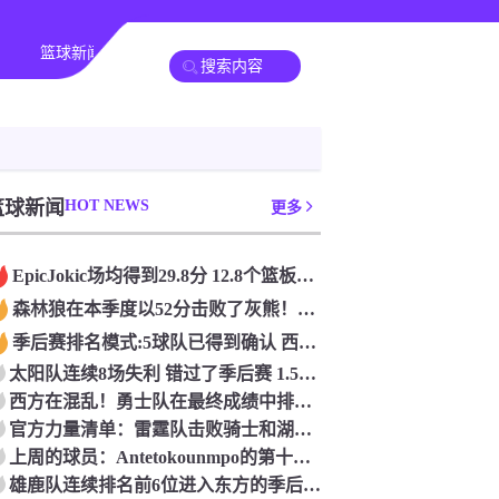
篮球新闻
篮球新闻
HOT NEWS
更多
Epic️Jokic场均得到29.8分 12.8个篮板和10.2次助攻 平均三双很容易吗？
森林狼在本季度以52分击败了灰熊！一个部分中的21个中有18个！骑着摇头丸的战士第六 湖船不舒服
季后赛排名模式:5球队已得到确认 西方有一支悲惨的3-8队
太阳队连续8场失利 错过了季后赛 1.5亿巨人完全失败了
西方在混乱！勇士队在最终成绩中排名第七 湖人队晋级季后赛 火箭向快船送了礼物
官方力量清单：雷霆队击败骑士和湖人队排名第五
上周的球员：Antetokounmpo的第十个职业
雄鹿队连续排名前6位进入东方的季后赛 而老鹰队连续第四年在季后赛中踢球