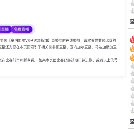
9
1
育直播
免费直播
1
:00，世非预【塞内加尔VS马达加斯加】直播准时在线播放，喜欢看世非预比赛的
直播还为您在本页面索引了相关世非预直播、塞内加尔直播、马达加斯加直
2
。
3
您在比赛前再刷新查看。 如果本页面比赛已经过期已经过期，或者以上信号
4
5
6
7
8
9
1