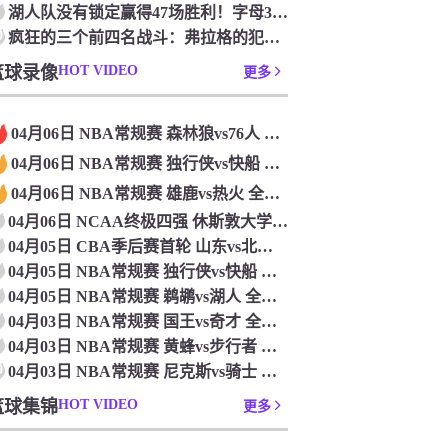
湖人队没有锁定赢得47场胜利！字母36+15+10 波特24+12+8 42胜利以锁定季后赛
0
疯狂的三个前四名战斗：弗拉格的犯规 杜克·布莱克在33秒的惊喜中出现了
篮球录像
HOT VIDEO
更多
04月06日 NBA常规赛 森林狼vs76人 全场录像
04月06日 NBA常规赛 独行侠vs快船 全场录像
04月06日 NBA常规赛 雄鹿vs热火 全场录像
04月06日 NCAA终极四强 休斯敦大学vs杜克大学 全场录像
04月05日 CBA季后赛首轮 山东vs北控 全场录像
04月05日 NBA常规赛 独行侠vs快船 全场录像
04月05日 NBA常规赛 鹈鹕vs湖人 全场录像
04月03日 NBA常规赛 国王vs奇才 全场录像
04月03日 NBA常规赛 黄蜂vs步行者 全场录像
0
04月03日 NBA常规赛 尼克斯vs骑士 全场录像
篮球集锦
HOT VIDEO
更多