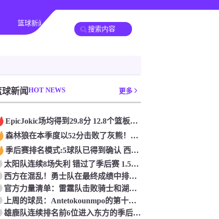
篮球新闻
篮球新闻
HOT NEWS
更多
Epic️Jokic场均得到29.8分 12.8个篮板和10.2次助攻 平均三双很容易吗？
森林狼在本季度以52分击败了灰熊！一个部分中的21个中有18个！骑着摇头丸的战士第六 湖船不舒服
季后赛排名模式:5球队已得到确认 西方有一支悲惨的3-8队
太阳队连续8场失利 错过了季后赛 1.5亿巨人完全失败了
西方在混乱！勇士队在最终成绩中排名第七 湖人队晋级季后赛 火箭向快船送了礼物
官方力量清单：雷霆队击败骑士和湖人队排名第五
上周的球员：Antetokounmpo的第十个职业
雄鹿队连续排名前6位进入东方的季后赛 而老鹰队连续第四年在季后赛中踢球