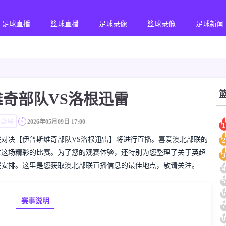
足球直播
篮球直播
足球录像
篮球录像
足球新闻
奇部队VS洛根迅雷
北部联
2026年05月09日 17:00
1
的澳北部联对决【伊普斯维奇部队VS洛根迅雷】将进行直播。喜爱澳北部联的
2
过这场精彩的比赛。为了您的观赛体验，还特别为您整理了关于英超
3
程安排。这里是您获取澳北部联直播信息的最佳地点，敬请关注。
4
5
6
赛事说明
7
8