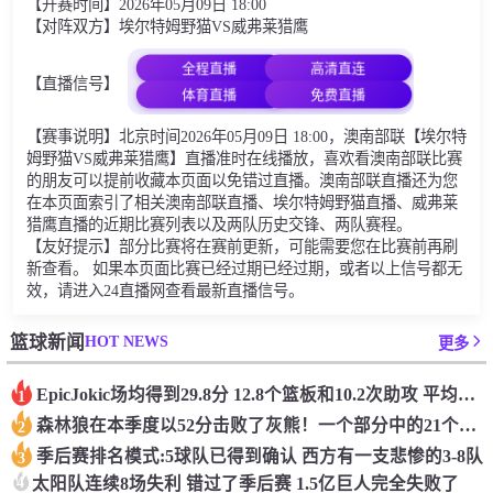
【开赛时间】2026年05月09日 18:00
【对阵双方】埃尔特姆野猫VS威弗莱猎鹰
全程直播
高清直连
【直播信号】
体育直播
免费直播
【赛事说明】北京时间2026年05月09日 18:00，澳南部联【埃尔特
姆野猫VS威弗莱猎鹰】直播准时在线播放，喜欢看澳南部联比赛
的朋友可以提前收藏本页面以免错过直播。澳南部联直播还为您
在本页面索引了相关澳南部联直播、埃尔特姆野猫直播、威弗莱
猎鹰直播的近期比赛列表以及两队历史交锋、两队赛程。
【友好提示】部分比赛将在赛前更新，可能需要您在比赛前再刷
新查看。 如果本页面比赛已经过期已经过期，或者以上信号都无
效，请进入24直播网查看最新直播信号。
HOT NEWS
篮球新闻
更多
Epic️Jokic场均得到29.8分 12.8个篮板和10.2次助攻 平均三双很容易吗？
1
森林狼在本季度以52分击败了灰熊！一个部分中的21个中有18个！骑着摇头丸的战士第六 湖船不舒服
2
季后赛排名模式:5球队已得到确认 西方有一支悲惨的3-8队
3
4
太阳队连续8场失利 错过了季后赛 1.5亿巨人完全失败了