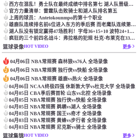
5
西方在混乱！勇士队在最终成绩中排名第七 湖人队晋级季后赛 火箭向快船送了礼物
6
官方力量清单：雷霆队击败骑士和湖人队排名第五
7
上周的球员：Antetokounmpo的第十个职业
8
雄鹿队连续排名前6位进入东方的季后赛 而老鹰队连续第四年在季后赛中踢球
9
湖人队没有锁定赢得47场胜利！字母36+15+10 波特24+12+8 42胜利以锁定季后赛
10
疯狂的三个前四名战斗：弗拉格的犯规 杜克·布莱克在33秒的惊喜中出现了
HOT VIDEO
篮球录像
更多
04月06日 NBA常规赛 森林狼vs76人 全场录像
1
04月06日 NBA常规赛 独行侠vs快船 全场录像
2
04月06日 NBA常规赛 雄鹿vs热火 全场录像
3
4
04月06日 NCAA终极四强 休斯敦大学vs杜克大学 全场录像
5
04月05日 CBA季后赛首轮 山东vs北控 全场录像
6
04月05日 NBA常规赛 独行侠vs快船 全场录像
7
04月05日 NBA常规赛 鹈鹕vs湖人 全场录像
8
04月03日 NBA常规赛 国王vs奇才 全场录像
9
04月03日 NBA常规赛 黄蜂vs步行者 全场录像
10
04月03日 NBA常规赛 尼克斯vs骑士 全场录像
HOT VIDEO
篮球集锦
更多