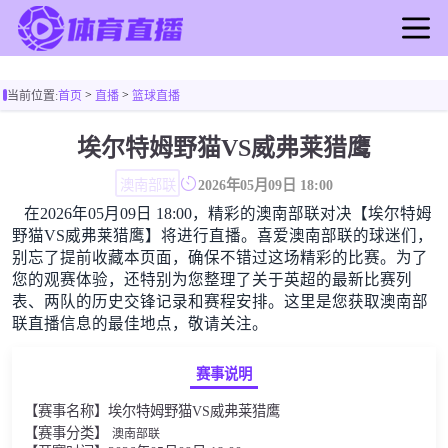
首页
>
>
当前位置:
首页
直播
篮球直播
足球直播
篮球直播
埃尔特姆野猫VS威弗莱猎鹰
足球录像
澳南部联
2026年05月09日 18:00
篮球录像
在2026年05月09日 18:00，精彩的澳南部联对决【埃尔特姆
足球新闻
野猫VS威弗莱猎鹰】将进行直播。喜爱澳南部联的球迷们，
篮球新闻
别忘了提前收藏本页面，确保不错过这场精彩的比赛。为了
您的观赛体验，还特别为您整理了关于英超的最新比赛列
表、两队的历史交锋记录和赛程安排。这里是您获取澳南部
联直播信息的最佳地点，敬请关注。
赛事说明
【赛事名称】埃尔特姆野猫VS威弗莱猎鹰
【赛事分类】
澳南部联