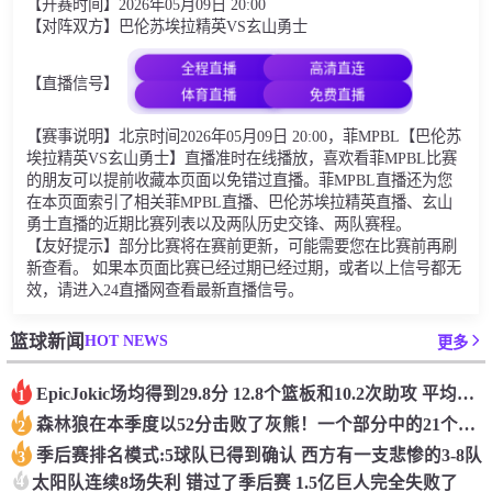
【开赛时间】2026年05月09日 20:00
【对阵双方】巴伦苏埃拉精英VS玄山勇士
全程直播
高清直连
【直播信号】
体育直播
免费直播
【赛事说明】北京时间2026年05月09日 20:00，菲MPBL【巴伦苏
埃拉精英VS玄山勇士】直播准时在线播放，喜欢看菲MPBL比赛
的朋友可以提前收藏本页面以免错过直播。菲MPBL直播还为您
在本页面索引了相关菲MPBL直播、巴伦苏埃拉精英直播、玄山
勇士直播的近期比赛列表以及两队历史交锋、两队赛程。
【友好提示】部分比赛将在赛前更新，可能需要您在比赛前再刷
新查看。 如果本页面比赛已经过期已经过期，或者以上信号都无
效，请进入24直播网查看最新直播信号。
HOT NEWS
篮球新闻
更多
Epic️Jokic场均得到29.8分 12.8个篮板和10.2次助攻 平均三双很容易吗？
1
森林狼在本季度以52分击败了灰熊！一个部分中的21个中有18个！骑着摇头丸的战士第六 湖船不舒服
2
季后赛排名模式:5球队已得到确认 西方有一支悲惨的3-8队
3
4
太阳队连续8场失利 错过了季后赛 1.5亿巨人完全失败了