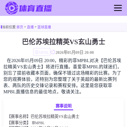
首页
>
>
当前位置:
首页
直播
篮球直播
足球直播
篮球直播
巴伦苏埃拉精英VS玄山勇士
足球录像
菲MPBL
2026年05月09日 20:00
篮球录像
在2026年05月09日 20:00，精彩的菲MPBL对决【巴伦苏埃
足球新闻
拉精英VS玄山勇士】将进行直播。喜爱菲MPBL的球迷们，
篮球新闻
别忘了提前收藏本页面，确保不错过这场精彩的比赛。为了
您的观赛体验，还特别为您整理了关于英超的最新比赛列
表、两队的历史交锋记录和赛程安排。这里是您获取菲
MPBL直播信息的最佳地点，敬请关注。
赛事说明
【赛事名称】巴伦苏埃拉精英VS玄山勇士
【赛事分类】
菲MPBL