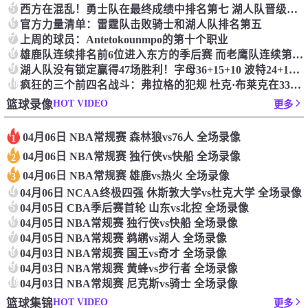
5
西方在混乱！勇士队在最终成绩中排名第七 湖人队晋级季后赛 火箭向快船送了礼物
6
官方力量清单：雷霆队击败骑士和湖人队排名第五
7
上周的球员：Antetokounmpo的第十个职业
8
雄鹿队连续排名前6位进入东方的季后赛 而老鹰队连续第四年在季后赛中踢球
9
湖人队没有锁定赢得47场胜利！字母36+15+10 波特24+12+8 42胜利以锁定季后赛
10
疯狂的三个前四名战斗：弗拉格的犯规 杜克·布莱克在33秒的惊喜中出现了
HOT VIDEO
篮球录像
更多
04月06日 NBA常规赛 森林狼vs76人 全场录像
1
04月06日 NBA常规赛 独行侠vs快船 全场录像
2
04月06日 NBA常规赛 雄鹿vs热火 全场录像
3
4
04月06日 NCAA终极四强 休斯敦大学vs杜克大学 全场录像
5
04月05日 CBA季后赛首轮 山东vs北控 全场录像
6
04月05日 NBA常规赛 独行侠vs快船 全场录像
7
04月05日 NBA常规赛 鹈鹕vs湖人 全场录像
8
04月03日 NBA常规赛 国王vs奇才 全场录像
9
04月03日 NBA常规赛 黄蜂vs步行者 全场录像
10
04月03日 NBA常规赛 尼克斯vs骑士 全场录像
HOT VIDEO
篮球集锦
更多