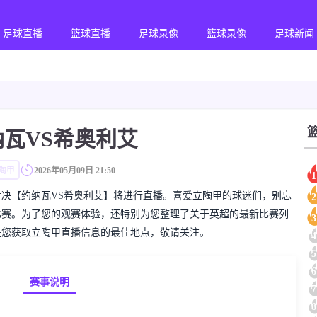
足球直播
篮球直播
足球录像
篮球录像
足球新闻
纳瓦VS希奥利艾
陶甲
2026年05月09日 21:50
1
的立陶甲对决【约纳瓦VS希奥利艾】将进行直播。喜爱立陶甲的球迷们，别忘
2
比赛。为了您的观赛体验，还特别为您整理了关于英超的最新比赛列
3
是您获取立陶甲直播信息的最佳地点，敬请关注。
4
5
6
赛事说明
7
8