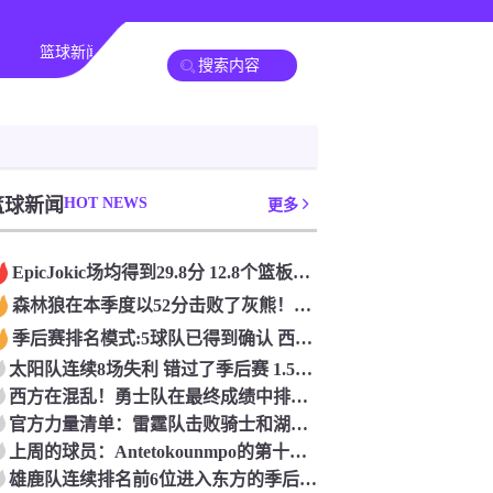
篮球新闻
篮球新闻
HOT NEWS
更多
Epic️Jokic场均得到29.8分 12.8个篮板和10.2次助攻 平均三双很容易吗？
森林狼在本季度以52分击败了灰熊！一个部分中的21个中有18个！骑着摇头丸的战士第六 湖船不舒服
季后赛排名模式:5球队已得到确认 西方有一支悲惨的3-8队
太阳队连续8场失利 错过了季后赛 1.5亿巨人完全失败了
西方在混乱！勇士队在最终成绩中排名第七 湖人队晋级季后赛 火箭向快船送了礼物
官方力量清单：雷霆队击败骑士和湖人队排名第五
上周的球员：Antetokounmpo的第十个职业
雄鹿队连续排名前6位进入东方的季后赛 而老鹰队连续第四年在季后赛中踢球