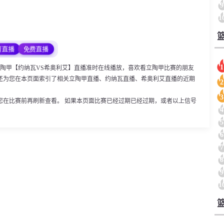
9
1
育直播
免费直播
1
:50，立陶甲【约纳瓦VS希奥利艾】直播准时在线播放，喜欢看立陶甲比赛的朋友
还为您在本页面索引了相关立陶甲直播、约纳瓦直播、希奥利艾直播的近期
2
3
您在比赛前再刷新查看。 如果本页面比赛已经过期已经过期，或者以上信号
4
5
6
7
8
9
1