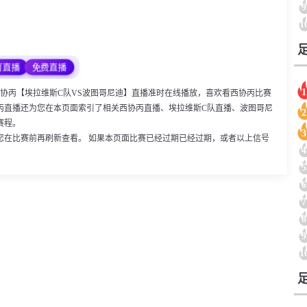
9
1
育直播
免费直播
1
:00，西协丙【埃拉维斯C队VS波图哥尼迪】直播准时在线播放，喜欢看西协丙比赛
丙直播还为您在本页面索引了相关西协丙直播、埃拉维斯C队直播、波图哥尼
2
赛程。
3
您在比赛前再刷新查看。 如果本页面比赛已经过期已经过期，或者以上信号
4
5
6
7
8
9
1