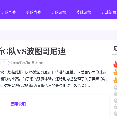
足球直播
篮球直播
足球录像
篮球录像
足球新闻
斯C队VS波图哥尼迪
协丙
2026年05月09日 23:00
1
的西协丙对决【埃拉维斯C队VS波图哥尼迪】将进行直播。喜爱西协丙的球迷
2
场精彩的比赛。为了您的观赛体验，还特别为您整理了关于英超的最
3
排。这里是您获取西协丙直播信息的最佳地点，敬请关注。
4
5
6
赛事说明
7
8