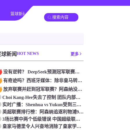
篮球新闻
足球新闻
HOT NEWS
更多
没有逆转？ DeepSeek预测冠军联赛的第二回合：4支球队在第一回合中获胜 枪手输了
有奇迹吗？西班牙媒体：除非皇马转过身赢得西甲或欧洲冠军
放弃联赛并赶到冠军联赛？阿森纳没有希望赢得英超杯 赢得欧洲冠军的可能性
Choi Kang-Hee失去了控制 团队内部的冲突很突出 只有一个人可以从水火中拯救崔孔
实时广播：Shenhua vs Yukun受到三项有争议的惩罚 Yukun将向中国足球联合会提出投诉
英超联赛排行榜：阿森纳追逐利物浦9分 曼联连续三件坏事
3场比赛中两个低级错误 中国超级联赛的前守门员很老 是时候让位了 最好的继任者出现
皇家马德里令人兴奋地消除了皇家学会 安彭负责造成巨大的灾难！