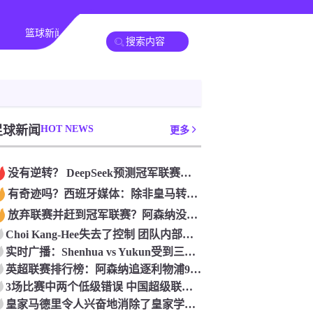
篮球新闻
足球新闻
HOT NEWS
更多
没有逆转？ DeepSeek预测冠军联赛的第二回合：4支球队在第一回合中获胜 枪手输了
有奇迹吗？西班牙媒体：除非皇马转过身赢得西甲或欧洲冠军
放弃联赛并赶到冠军联赛？阿森纳没有希望赢得英超杯 赢得欧洲冠军的可能性
Choi Kang-Hee失去了控制 团队内部的冲突很突出 只有一个人可以从水火中拯救崔孔
实时广播：Shenhua vs Yukun受到三项有争议的惩罚 Yukun将向中国足球联合会提出投诉
英超联赛排行榜：阿森纳追逐利物浦9分 曼联连续三件坏事
3场比赛中两个低级错误 中国超级联赛的前守门员很老 是时候让位了 最好的继任者出现
皇家马德里令人兴奋地消除了皇家学会 安彭负责造成巨大的灾难！