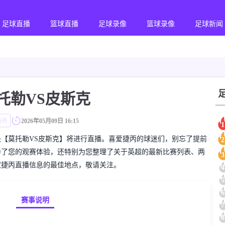
足球直播
篮球直播
足球录像
篮球录像
足球新闻
托勒VS皮斯克
捷丙
2026年05月09日 16:15
1
的捷丙对决【莫托勒VS皮斯克】将进行直播。喜爱捷丙的球迷们，别忘了提前
2
为了您的观赛体验，还特别为您整理了关于英超的最新比赛列表、两
3
取捷丙直播信息的最佳地点，敬请关注。
4
5
6
赛事说明
7
8