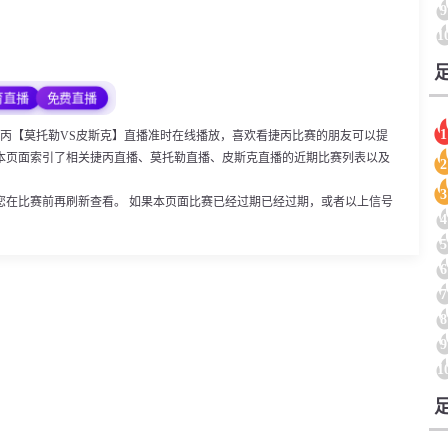
9
1
育直播
免费直播
1
:15，捷丙【莫托勒VS皮斯克】直播准时在线播放，喜欢看捷丙比赛的朋友可以提
本页面索引了相关捷丙直播、莫托勒直播、皮斯克直播的近期比赛列表以及
2
3
您在比赛前再刷新查看。 如果本页面比赛已经过期已经过期，或者以上信号
4
5
6
7
8
9
1