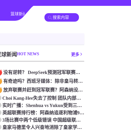
篮球新闻
足球新闻
HOT NEWS
更多
没有逆转？ DeepSeek预测冠军联赛的第二回合：4支球队在第一回合中获胜 枪手输了
有奇迹吗？西班牙媒体：除非皇马转过身赢得西甲或欧洲冠军
放弃联赛并赶到冠军联赛？阿森纳没有希望赢得英超杯 赢得欧洲冠军的可能性
Choi Kang-Hee失去了控制 团队内部的冲突很突出 只有一个人可以从水火中拯救崔孔
实时广播：Shenhua vs Yukun受到三项有争议的惩罚 Yukun将向中国足球联合会提出投诉
英超联赛排行榜：阿森纳追逐利物浦9分 曼联连续三件坏事
3场比赛中两个低级错误 中国超级联赛的前守门员很老 是时候让位了 最好的继任者出现
皇家马德里令人兴奋地消除了皇家学会 安彭负责造成巨大的灾难！