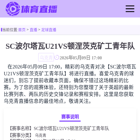
首页
>
>
当前位置:
首页
直播
足球直播
足球直播
篮球直播
SC波尔塔瓦U21VS顿涅茨克矿工青年队
足球录像
乌克青
2026年05月09日 17:00
篮球录像
在2026年05月09日 17:00，精彩的乌克青对决【SC波尔塔瓦
足球新闻
U21VS顿涅茨克矿工青年队】将进行直播。喜爱乌克青的球
篮球新闻
迷们，别忘了提前收藏本页面，确保不错过这场精彩的比
赛。为了您的观赛体验，还特别为您整理了关于英超的最新
比赛列表、两队的历史交锋记录和赛程安排。这里是您获取
乌克青直播信息的最佳地点，敬请关注。
赛事说明
【赛事名称】SC波尔塔瓦U21VS顿涅茨克矿工青年队
【赛事分类】
乌克青