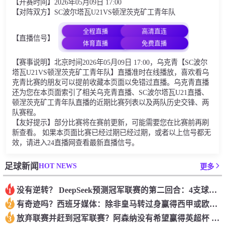
【开赛时间】2026年05月09日 17:00
【对阵双方】SC波尔塔瓦U21VS顿涅茨克矿工青年队
全程直播
高清直连
【直播信号】
体育直播
免费直播
【赛事说明】北京时间2026年05月09日 17:00，乌克青【SC波尔
塔瓦U21VS顿涅茨克矿工青年队】直播准时在线播放，喜欢看乌
克青比赛的朋友可以提前收藏本页面以免错过直播。乌克青直播
还为您在本页面索引了相关乌克青直播、SC波尔塔瓦U21直播、
顿涅茨克矿工青年队直播的近期比赛列表以及两队历史交锋、两
队赛程。
【友好提示】部分比赛将在赛前更新，可能需要您在比赛前再刷
新查看。 如果本页面比赛已经过期已经过期，或者以上信号都无
效，请进入24直播网查看最新直播信号。
HOT NEWS
足球新闻
更多
没有逆转？ DeepSeek预测冠军联赛的第二回合：4支球队在第一回合中获胜 枪手输了
1
有奇迹吗？西班牙媒体：除非皇马转过身赢得西甲或欧洲冠军
2
放弃联赛并赶到冠军联赛？阿森纳没有希望赢得英超杯 赢得欧洲冠军的可能性
3