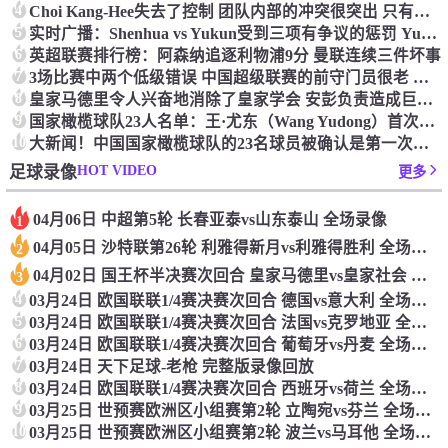
4
Choi Kang-Hee失去了控制 团队内部的冲突很突出 只有一个人可以从水火中拯救崔孔
5
实时广播：Shenhua vs Yukun受到三项有争议的惩罚 Yukun将向中国足球联合会提出投诉
6
英超联赛排行榜：阿森纳追逐利物浦9分 曼联连续三件坏事
7
3场比赛中两个低级错误 中国超级联赛的前守门员很老 是时候让位了 最好的继任者出现
8
皇家马德里令人兴奋地消除了皇家学会 安彭负责造成巨大的灾难！
9
国家橄榄球队23人名单：王·尤东（Wang Yudong）首次被选为第11名 塞吉尼奥（Serginho）在名单上
10
大新闻！中国国家橄榄球队的23名球员被确认是第一次进入阵容
HOT VIDEO
足球录像
更多
04月06日 中超第5轮 长春亚泰vs山东泰山 全场录像
1
04月05日 沙特联第26轮 利雅得新月vs利雅得胜利 全场录像
2
04月02日 国王杯半决赛次回合 皇家马德里vs皇家社会 全场录像
3
4
03月24日 欧国联联1/4赛决赛次回合 德国vs意大利 全场录像回放
5
03月24日 欧国联联1/4赛决赛次回合 法国vs克罗地亚 全场录像回放
6
03月24日 欧国联联1/4赛决赛次回合 葡萄牙vs丹麦 全场录像回放
7
03月24日 天下足球-老枪 完整版录像回放
8
03月24日 欧国联联1/4赛决赛次回合 西班牙vs荷兰 全场录像回放
9
03月25日 世预赛欧洲区小组赛第2轮 立陶宛vs芬兰 全场录像回放
10
03月25日 世预赛欧洲区小组赛第2轮 波兰vs马耳他 全场录像回放