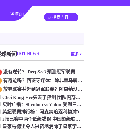
篮球新闻
足球新闻
HOT NEWS
更多
没有逆转？ DeepSeek预测冠军联赛的第二回合：4支球队在第一回合中获胜 枪手输了
有奇迹吗？西班牙媒体：除非皇马转过身赢得西甲或欧洲冠军
放弃联赛并赶到冠军联赛？阿森纳没有希望赢得英超杯 赢得欧洲冠军的可能性
Choi Kang-Hee失去了控制 团队内部的冲突很突出 只有一个人可以从水火中拯救崔孔
实时广播：Shenhua vs Yukun受到三项有争议的惩罚 Yukun将向中国足球联合会提出投诉
英超联赛排行榜：阿森纳追逐利物浦9分 曼联连续三件坏事
3场比赛中两个低级错误 中国超级联赛的前守门员很老 是时候让位了 最好的继任者出现
皇家马德里令人兴奋地消除了皇家学会 安彭负责造成巨大的灾难！