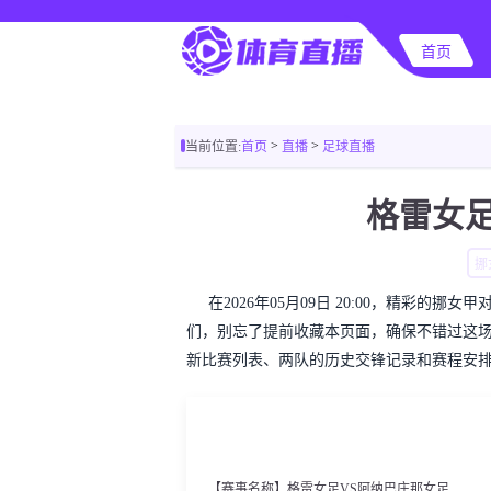
首页
>
>
当前位置:
首页
直播
足球直播
格雷女足
挪
在2026年05月09日 20:00，精彩
们，别忘了提前收藏本页面，确保不错过这
新比赛列表、两队的历史交锋记录和赛程安
【赛事名称】格雷女足VS阿纳巴庄那女足